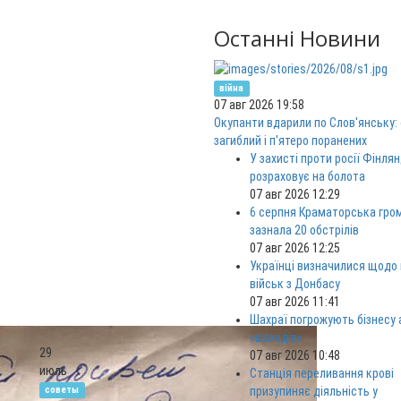
Останні Новини
війна
07 авг 2026 19:58
Окупанти вдарили по Слов'янську: 
загиблий і п'ятеро поранених
У захисті проти росії Фінлян
розраховує на болота
07 авг 2026 12:29
6 серпня Краматорська гро
зазнала 20 обстрілів
07 авг 2026 12:25
Українці визначилися щодо
військ з Донбасу
07 авг 2026 11:41
Шахраї погрожують бізнесу
«шахедів»
29
07 авг 2026 10:48
июль
Станція переливання крові
советы
призупиняє діяльність у