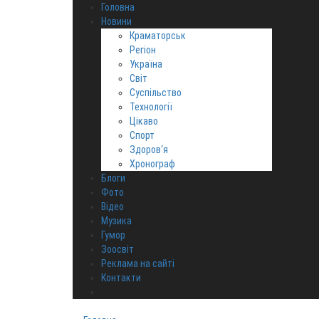
Головна
Новини
Краматорськ
Регіон
Україна
Світ
Суспільство
Технології
Цікаво
Спорт
Здоров‘я
Хронограф
Блоги
Фото
Відео
Музика
Гумор
Зоосвіт
Реклама на сайті
Контакти