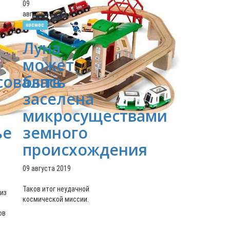
09
авг
космос
Луна
может
совалась
быть
заселена
микросуществами
ье
земного
происхождения
09 августа 2019
Таков итог неудачной
 из
космической миссии.
ов