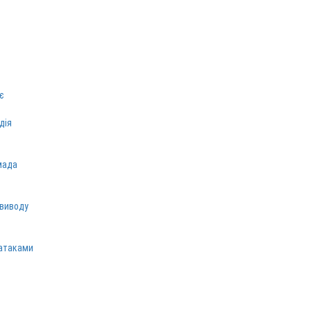
є
дія
мада
 виводу
 атаками