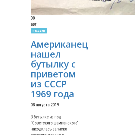
08
авг
находки
Американец
нашел
бутылку с
приветом
из СССР
1969 года
08 августа 2019
В бутылке из под
"Советского шампанского"
находилась записка