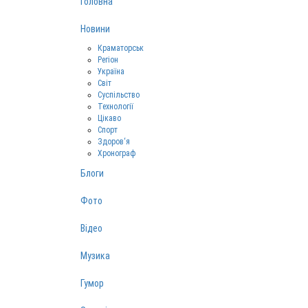
Головна
Новини
Краматорськ
Регіон
Україна
Світ
Суспільство
Технології
Цікаво
Спорт
Здоров‘я
Хронограф
Блоги
Фото
Відео
Музика
Гумор