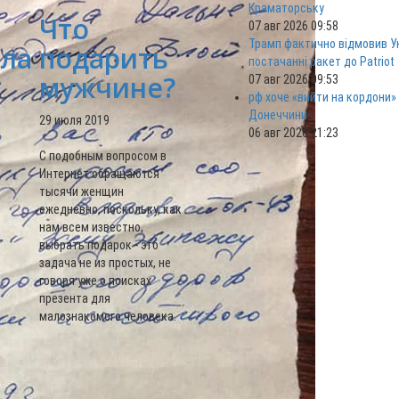
Краматорську
Что
07 авг 2026 09:58
Трамп фактично відмовив Ук
ла
подарить
постачанні ракет до Patriot
мужчине?
07 авг 2026 09:53
рф хоче «вийти на кордони»
,
Донеччини
29 июля 2019
06 авг 2026 21:23
С подобным вопросом в
Интернет обращаются
тысячи женщин
ежедневно, поскольку, как
нам всем известно,
выбрать подарок - это
задача не из простых, не
говоря уже о поисках
презента для
малознакомого человека.