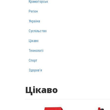
Краматорськ
Регіон
Україна
Суспільство
Цікаво
Технології
Спорт
Здоров‘я
Цікаво