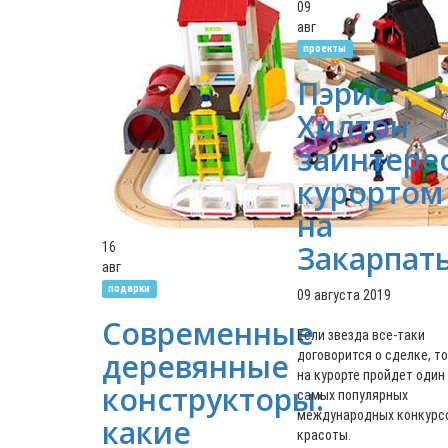
09
авг
проекты
Пэрис
Хилтон
заинтере
курортом
на
Закарпат
16
авг
подарки
09 августа 2019
Современные
Если звезда все-таки
деревянные
договорится о сделке, то
на курорте пройдет один
конструкторы:
самых популярных
международных конкурс
какие
красоты.