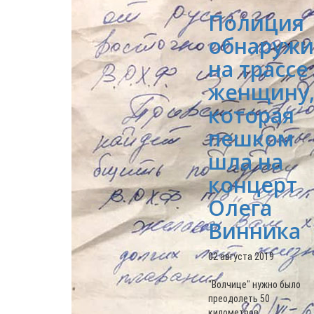
Полиция
обнаружи
на трассе
женщину
которая
пешком
шла на
концерт
Олега
Винника
02 августа 2019
"Волчице" нужно было
преодолеть 50
километров.