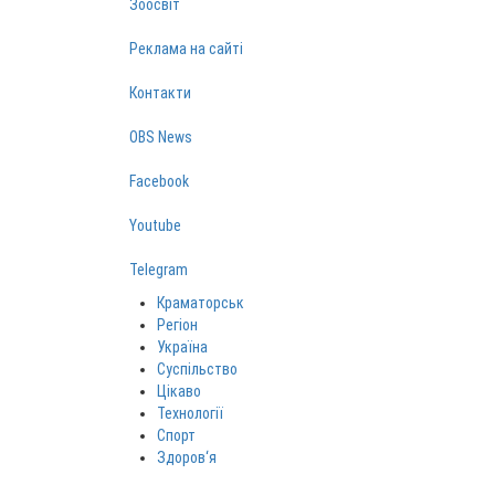
Зоосвіт
Реклама на сайті
Контакти
OBS News
Facebook
Youtube
Telegram
Краматорськ
Регіон
Україна
Суспільство
Цікаво
Технології
Спорт
Здоров‘я