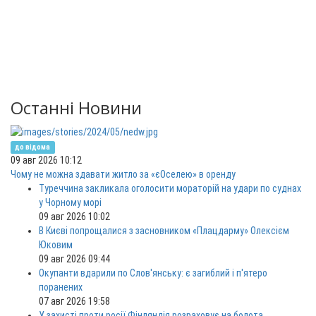
Останні Новини
до відома
09 авг 2026 10:12
Чому не можна здавати житло за «єОселею» в оренду
Туреччина закликала оголосити мораторій на удари по суднах
у Чорному морі
09 авг 2026 10:02
В Києві попрощалися з засновником «Плацдарму» Олексієм
Юковим
09 авг 2026 09:44
Окупанти вдарили по Слов'янську: є загиблий і п'ятеро
поранених
07 авг 2026 19:58
У захисті проти росії Фінляндія розраховує на болота