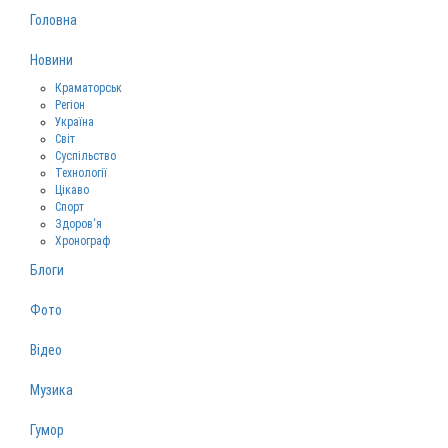
Головна
Новини
Краматорськ
Регіон
Україна
Світ
Суспільство
Технології
Цікаво
Спорт
Здоров‘я
Хронограф
Блоги
Фото
Відео
Музика
Гумор