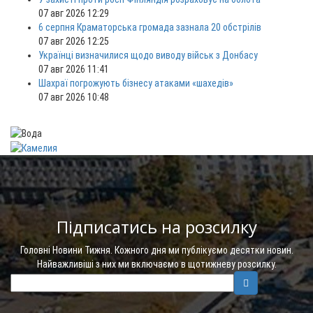
07 авг 2026 12:29
6 серпня Краматорська громада зазнала 20 обстрілів
07 авг 2026 12:25
Українці визначилися щодо виводу військ з Донбасу
07 авг 2026 11:41
Шахраї погрожують бізнесу атаками «шахедів»
07 авг 2026 10:48
Підписатись на розсилку
Головні Новини Тижня. Кожного дня ми публікуємо десятки новин.
Найважливіші з них ми включаємо в щотижневу розсилку.