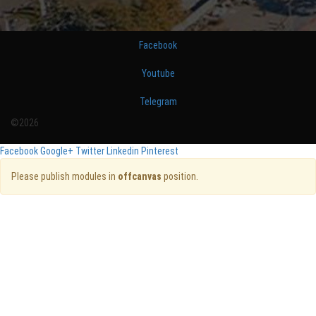
Facebook
Youtube
Telegram
©2026
Facebook
Google+
Twitter
Linkedin
Pinterest
Please publish modules in
offcanvas
position.