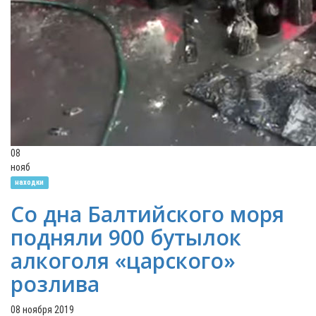
08
нояб
находки
Со дна Балтийского моря
подняли 900 бутылок
алкоголя «царского»
розлива
08 ноября 2019