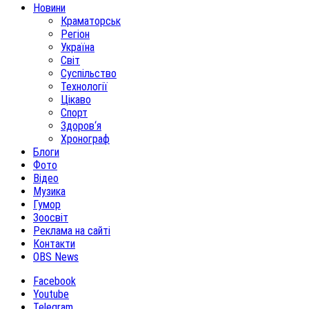
Новини
Краматорськ
Регіон
Україна
Світ
Суспільство
Технології
Цікаво
Спорт
Здоров‘я
Хронограф
Блоги
Фото
Відео
Музика
Гумор
Зоосвіт
Реклама на сайті
Контакти
OBS News
Facebook
Youtube
Telegram