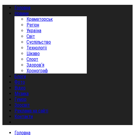
Головна
Новини
Краматорськ
Регіон
Україна
Світ
Суспільство
Технології
Цікаво
Спорт
Здоров‘я
Хронограф
Блоги
Фото
Відео
Музика
Гумор
Зоосвіт
Реклама на сайті
Контакти
Головна