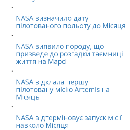
NASA визначило дату
пілотованого польоту до Місяця
NASA виявило породу, що
призведе до розгадки таємниці
життя на Марсі
NASA відклала першу
пілотовану місію Artemis на
Місяць
NASA відтерміновує запуск місії
навколо Місяця