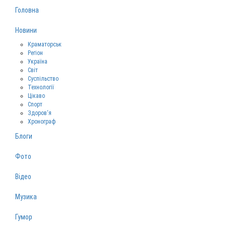
Головна
Новини
Краматорськ
Регіон
Україна
Світ
Суспільство
Технології
Цікаво
Спорт
Здоров‘я
Хронограф
Блоги
Фото
Відео
Музика
Гумор