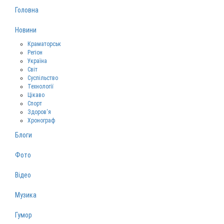
Головна
Новини
Краматорськ
Регіон
Україна
Світ
Суспільство
Технології
Цікаво
Спорт
Здоров‘я
Хронограф
Блоги
Фото
Відео
Музика
Гумор