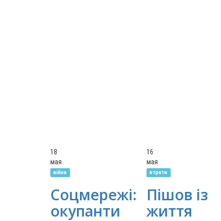
18
16
мая
мая
війна
втрати
Соцмережі:
Пішов із
окупанти
життя