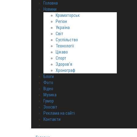
Головна
Новини
Краматорськ
Регіон
Україна
Світ
Суспільство
Технології
Цікаво
Спорт
Здоров‘я
Хронограф
Блоги
Фото
Відео
Музика
Гумор
Зоосвіт
Реклама на сайті
Контакти