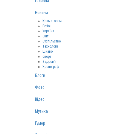
Головна
Новини
Краматорськ
Регіон
Україна
Світ
Суспільство
Технології
Цікаво
Спорт
Здоров‘я
Хронограф
Блоги
Фото
Відео
Музика
Гумор