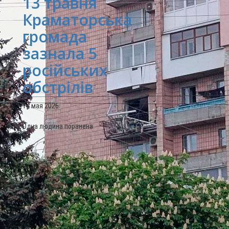
13 травня
Краматорська
громада
зазнала 5
російських
обстрілів
14 мая 2026
Одна людина поранена.