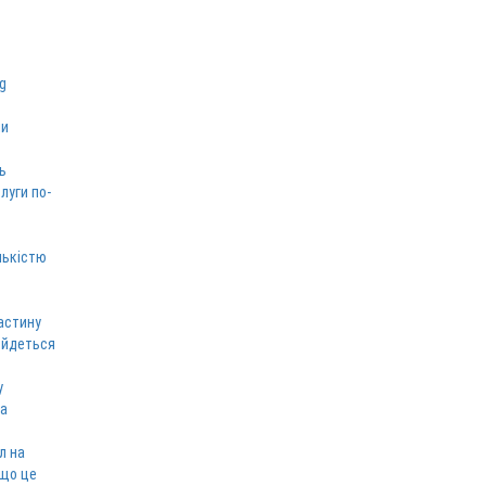
ми
ь
луги по-
лькістю
астину
 йдеться
у
ка
л на
 що це