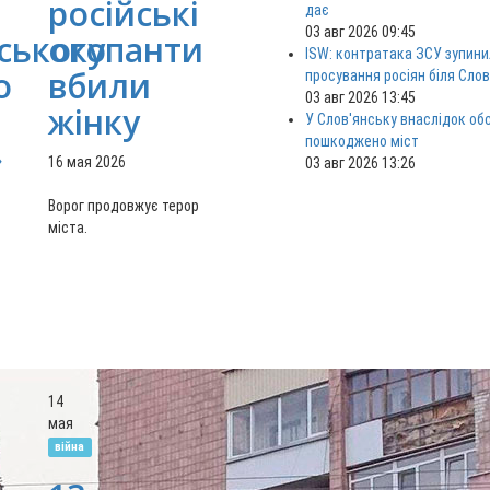
російські
дає
03 авг 2026 09:45
ського
окупанти
ISW: контратака ЗСУ зупини
о
вбили
просування росіян біля Сло
03 авг 2026 13:45
жінку
У Слов'янську внаслідок об
пошкоджено міст
»
16 мая 2026
03 авг 2026 13:26
Ворог продовжує терор
міста.
14
мая
війна