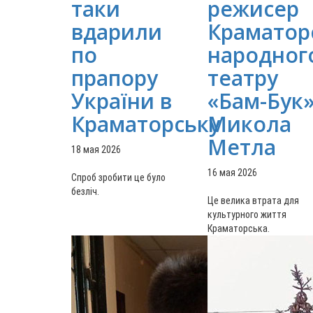
таки
режисер
вдарили
Краматор
по
народног
прапору
театру
України в
«Бам-Бук
Краматорську
Микола
Метла
18 мая 2026
16 мая 2026
Спроб зробити це було
безліч.
Це велика втрата для
культурного життя
Краматорська.