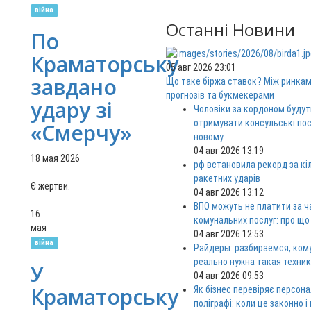
війна
Останні Новини
По
Краматорську
05 авг 2026 23:01
завдано
Що таке біржа ставок? Між ринка
прогнозів та букмекерами
удару зі
Чоловіки за кордоном будут
отримувати консульські пос
«Смерчу»
новому
04 авг 2026 13:19
18 мая 2026
рф встановила рекорд за кі
ракетних ударів
Є жертви.
04 авг 2026 13:12
ВПО можуть не платити за ч
16
комунальних послуг: про що
мая
04 авг 2026 12:53
війна
Райдеры: разбираемся, ком
реально нужна такая техни
У
04 авг 2026 09:53
Краматорську
Як бізнес перевіряє персона
поліграфі: коли це законно і