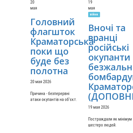
20
19
мая
мая
війна
Головний
Вночі та
флагшток
вранці
Краматорська
російські
поки що
окупанти
буде без
безжальн
полотна
бомбарду
20 мая 2026
Краматор
(ДОПОВН
Причина - безперервні
атаки окупантів на об'єкт.
19 мая 2026
Постраждали як мінімум
шестеро людей.