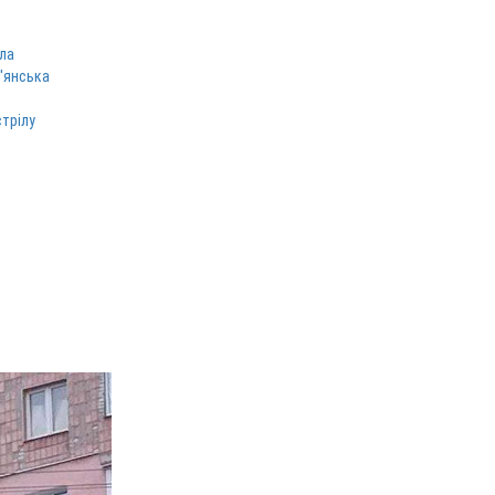
ла
в'янська
стрілу