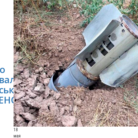
о
вали
ськ
ЕНО)
18
мая