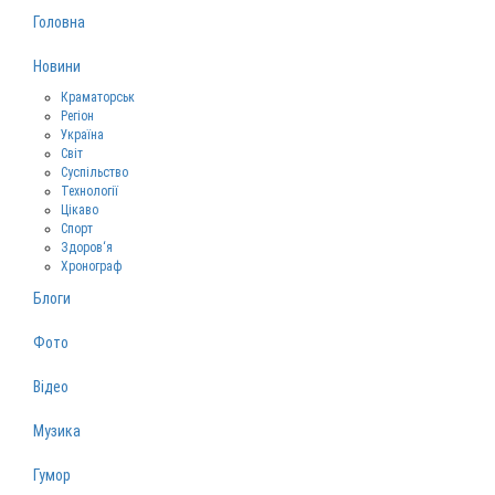
Головна
Новини
Краматорськ
Регіон
Україна
Світ
Суспільство
Технології
Цікаво
Спорт
Здоров‘я
Хронограф
Блоги
Фото
Відео
Музика
Гумор