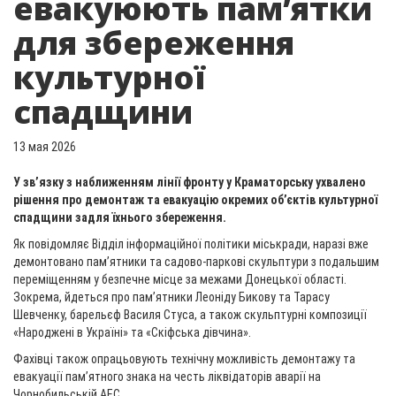
евакуюють пам’ятки
для збереження
культурної
спадщини
13 мая 2026
У зв’язку з наближенням лінії фронту у Краматорську ухвалено
рішення про демонтаж та евакуацію окремих об’єктів культурної
спадщини задля їхнього збереження.
Як повідомляє Відділ інформаційної політики міськради, наразі вже
демонтовано пам’ятники та садово-паркові скульптури з подальшим
переміщенням у безпечне місце за межами Донецької області.
Зокрема, йдеться про пам’ятники Леоніду Бикову та Тарасу
Шевченку, барельєф Василя Стуса, а також скульптурні композиції
«Народжені в Україні» та «Скіфська дівчина».
Фахівці також опрацьовують технічну можливість демонтажу та
евакуації пам’ятного знака на честь ліквідаторів аварії на
Чорнобильській АЕС.