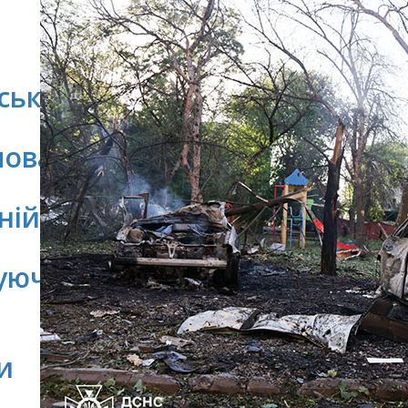
ську
мовано
ній
уючи
и