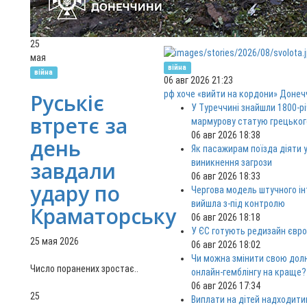
Останні Новини
25
мая
війна
війна
06 авг 2026 21:23
рф хоче «вийти на кордони» Донеч
Руськіє
У Туреччині знайшли 1800-р
втретє за
мармурову статую грецьког
06 авг 2026 18:38
день
Як пасажирам поїзда діяти у
завдали
виникнення загрози
06 авг 2026 18:33
удару по
Чергова модель штучного ін
вийшла з-під контролю
Краматорську
06 авг 2026 18:18
У ЄС готують редизайн євро
25 мая 2026
06 авг 2026 18:02
Чи можна змінити свою дол
Число поранених зростає..
онлайн-гемблінгу на краще?
06 авг 2026 17:34
25
Виплати на дітей надходити