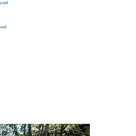
льний
аний