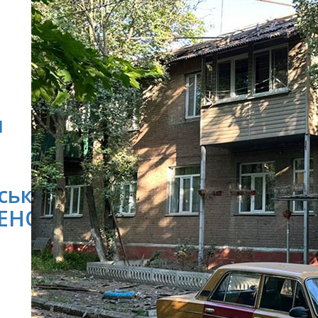
и
ську
ЕНО)