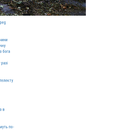
чини
ічну
о бога
 разі
телекту
ю в
муть по-