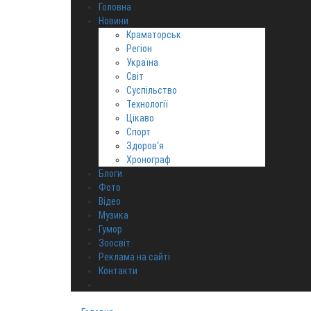
Головна
Новини
Краматорськ
Регіон
Україна
Світ
Суспільство
Технології
Цікаво
Спорт
Здоров‘я
Хронограф
Блоги
Фото
Відео
Музика
Гумор
Зоосвіт
Реклама на сайті
Контакти