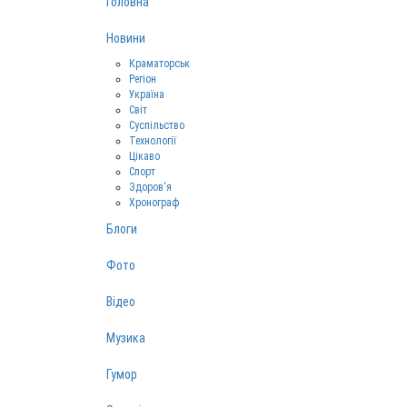
Головна
Новини
Краматорськ
Регіон
Україна
Світ
Суспільство
Технології
Цікаво
Спорт
Здоров‘я
Хронограф
Блоги
Фото
Відео
Музика
Гумор