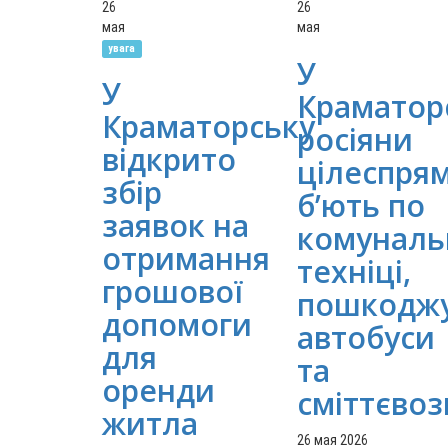
26
26
мая
мая
увага
У
У
Краматор
Краматорську
росіяни
відкрито
цілеспря
збір
б’ють по
заявок на
комуналь
отримання
техніці,
грошової
пошкодж
допомоги
автобуси
для
та
оренди
сміттєвоз
житла
26 мая 2026