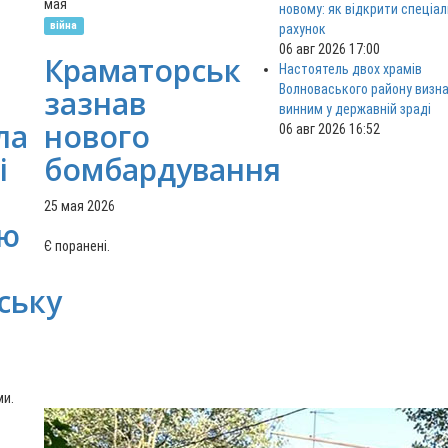
мая
новому: як відкрити спеціа
війна
рахунок
06 авг 2026 17:00
Краматорськ
Настоятель двох храмів
Волноваського району визн
зазнав
винним у державній зраді
ла
нового
06 авг 2026 16:52
і
бомбардування
25 мая 2026
ню
Є поранені.
ську
ми.