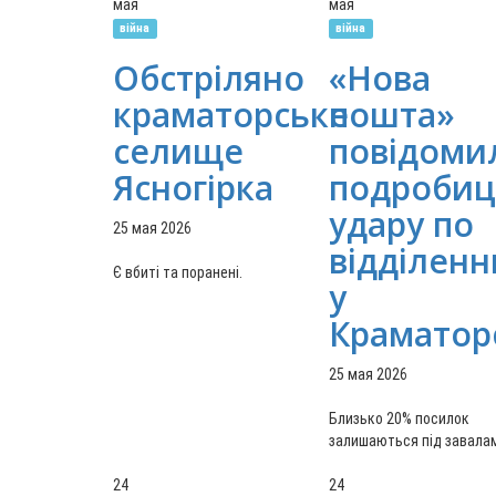
мая
мая
війна
війна
Обстріляно
«Нова
краматорське
пошта»
селище
повідоми
Ясногірка
подробиц
удару по
25 мая 2026
відділен
Є вбиті та поранені.
у
Краматор
25 мая 2026
Близько 20% посилок
залишаються під завала
24
24