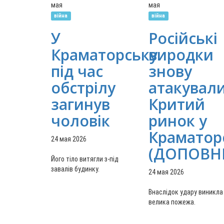
мая
мая
війна
війна
У
Російські
Краматорську
виродки
під час
знову
обстрілу
атакувал
загинув
Критий
чоловік
ринок у
Краматор
24 мая 2026
(ДОПОВН
Його тіло витягли з-під
завалів будинку.
24 мая 2026
Внаслідок удару виникла
велика пожежа.