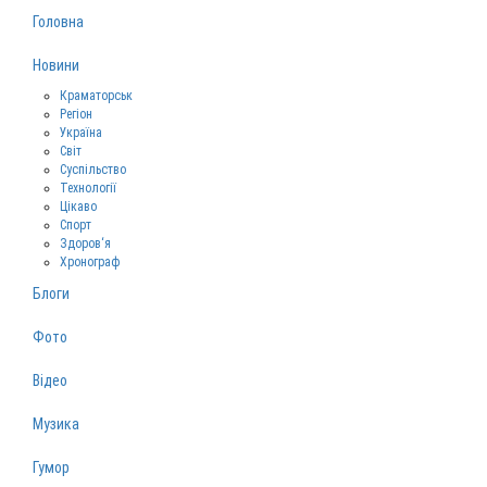
Головна
Новини
Краматорськ
Регіон
Україна
Світ
Суспільство
Технології
Цікаво
Спорт
Здоров‘я
Хронограф
Блоги
Фото
Відео
Музика
Гумор