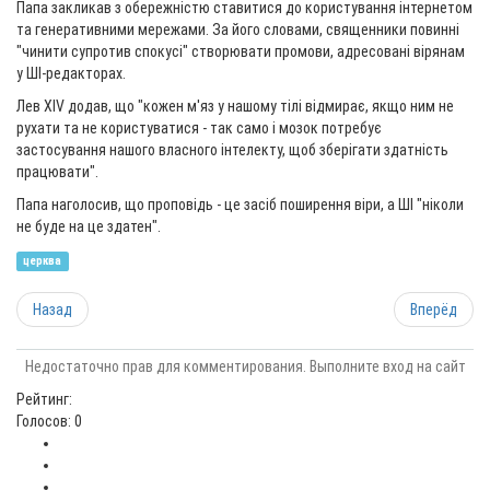
Папа закликав з обережністю ставитися до користування інтернетом
та генеративними мережами. За його словами, священники повинні
"чинити супротив спокусі" створювати промови, адресовані вірянам
у ШІ-редакторах.
Лев XIV додав, що "кожен м'яз у нашому тілі відмирає, якщо ним не
рухати та не користуватися - так само і мозок потребує
застосування нашого власного інтелекту, щоб зберігати здатність
працювати".
Папа наголосив, що проповідь - це засіб поширення віри, а ШІ "ніколи
не буде на це здатен".
церква
Назад
Вперёд
Недостаточно прав для комментирования. Выполните вход на сайт
Рейтинг:
Голосов: 0