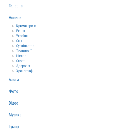
Головна
Новини
Краматорськ
Регіон
Україна
Світ
Суспільство
Технології
Цікаво
Спорт
Здоров‘я
Хронограф
Блоги
Фото
Відео
Музика
Гумор