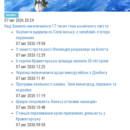
космос
07 авг 2026 20:24
Над Землею накопичилося 17 тисяч тонн космічного сміття
Окупанти вдарили по Слов'янську: є загиблий і п'ятеро
поранених
07 авг 2026 19:58
У захисті проти росії Фінляндія розраховує на болота
07 авг 2026 12:29
6 серпня Краматорська громада зазнала 20 обстрілів
07 авг 2026 12:25
Українці визначилися щодо виводу військ з Донбасу
07 авг 2026 11:41
Програми лояльності казино. Типи винагород, переваги та
недоліки
07 авг 2026 11:19
Шахраї погрожують бізнесу атаками «шахедів»
07 авг 2026 10:48
Станція переливання крові призупиняє діяльність у
Краматорську
07 авг 2026 09:58