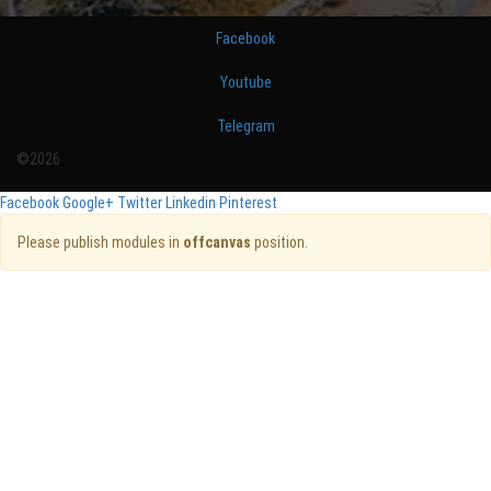
Facebook
Youtube
Telegram
©2026
Facebook
Google+
Twitter
Linkedin
Pinterest
Please publish modules in
offcanvas
position.