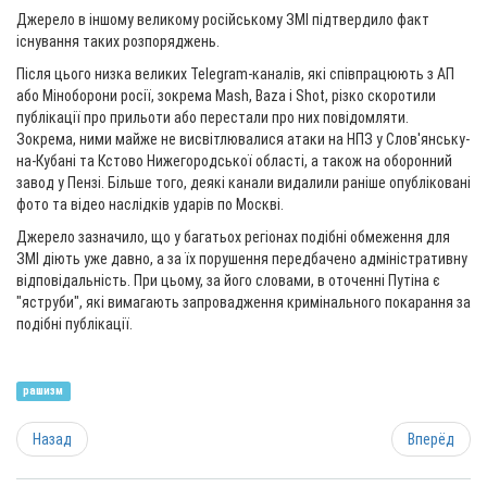
Джерело в іншому великому російському ЗМІ підтвердило факт
існування таких розпоряджень.
Після цього низка великих Telegram-каналів, які співпрацюють з АП
або Міноборони росії, зокрема Mash, Baza і Shot, різко скоротили
публікації про прильоти або перестали про них повідомляти.
Зокрема, ними майже не висвітлювалися атаки на НПЗ у Слов'янську-
на-Кубані та Кстово Нижегородської області, а також на оборонний
завод у Пензі. Більше того, деякі канали видалили раніше опубліковані
фото та відео наслідків ударів по Москві.
Джерело зазначило, що у багатьох регіонах подібні обмеження для
ЗМІ діють уже давно, а за їх порушення передбачено адміністративну
відповідальність. При цьому, за його словами, в оточенні Путіна є
"яструби", які вимагають запровадження кримінального покарання за
подібні публікації.
рашизм
Назад
Вперёд