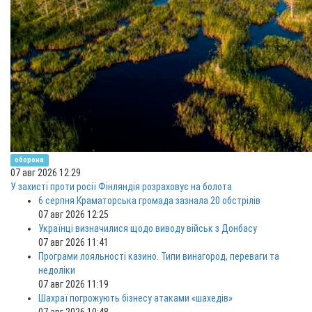
оборона
07 авг 2026 12:29
У захисті проти росії Фінляндія розраховує на болота
6 серпня Краматорська громада зазнала 20 обстрілів
07 авг 2026 12:25
Українці визначилися щодо виводу військ з Донбасу
07 авг 2026 11:41
Програми лояльності казино. Типи винагород, переваги та
недоліки
07 авг 2026 11:19
Шахраї погрожують бізнесу атаками «шахедів»