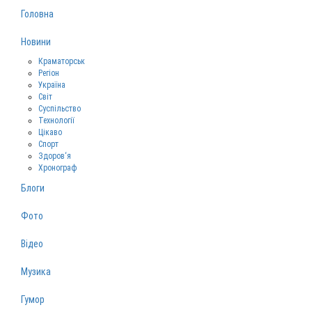
Головна
Новини
Краматорськ
Регіон
Україна
Світ
Суспільство
Технології
Цікаво
Спорт
Здоров‘я
Хронограф
Блоги
Фото
Відео
Музика
Гумор