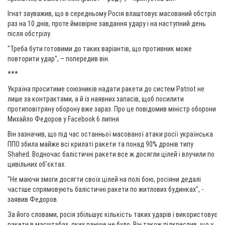
Ігнат зауважив, що в середньому Росія влаштовує масований обстріл
раз на 10 днів, проте ймовірне завдання удару і на наступний день
після обстрілу.
"Треба бути готовими до таких варіантів, що противник може
повторити удар", – попередив він.
***
Україна проситиме союзників надати ракети до систем Patriot не
лише за контрактами, а й із наявних запасів, щоб посилити
протиповітряну оборону вже зараз. Про це повідомив міністр оборони
Михайло Федоров у Facebook 6 липня.
Він зазначив, що під час останньої масованої атаки росії українська
ППО збила майже всі крилаті ракети та понад 90% дронів типу
Shahed. Водночас балістичні ракети все ж досягли цілей і влучили по
цивільних об’єктах.
"Не маючи змоги досягти своїх цілей на полі бою, росіяни дедалі
частіше спрямовують балістичні ракети по житлових будинках", -
заявив Федоров.
За його словами, росія збільшує кількість таких ударів і використовує
ракети в масштабах, яких раніше не було. Він також підкреслив, що у