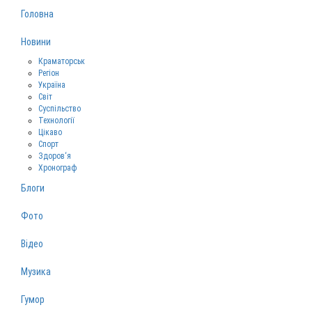
Головна
Новини
Краматорськ
Регіон
Україна
Світ
Суспільство
Технології
Цікаво
Спорт
Здоров‘я
Хронограф
Блоги
Фото
Відео
Музика
Гумор