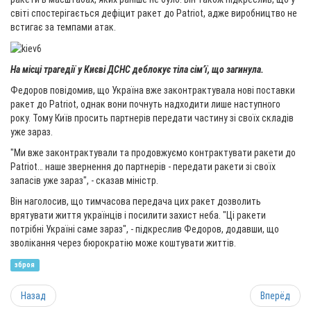
світі спостерігається дефіцит ракет до Patriot, адже виробництво не
встигає за темпами атак.
На місці трагедії у Києві ДСНС деблокує тіла сімʼї, що загинула.
Федоров повідомив, що Україна вже законтрактувала нові поставки
ракет до Patriot, однак вони почнуть надходити лише наступного
року. Тому Київ просить партнерів передати частину зі своїх складів
уже зараз.
"Ми вже законтрактували та продовжуємо контрактувати ракети до
Patriot… наше звернення до партнерів - передати ракети зі своїх
запасів уже зараз", - сказав міністр.
Він наголосив, що тимчасова передача цих ракет дозволить
врятувати життя українців і посилити захист неба. "Ці ракети
потрібні Україні саме зараз", - підкреслив Федоров, додавши, що
зволікання через бюрократію може коштувати життів.
зброя
Назад
Вперёд