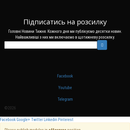
Підписатись на розсилку
Головні Новини Тижня. Кожного дня ми публікуємо десятки новин.
Найважливіші з них ми включаємо в щотижневу розсилку.
Facebook
Youtube
Telegram
©2026
Facebook
Google+
Twitter
Linkedin
Pinterest
Please publish modules in
offcanvas
position.