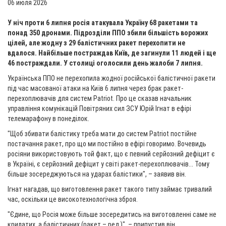
06 июля 2026
У ніч проти 6 липня росія атакувала Україну 68 ракетами та
понад 350 дронами. Підрозділи ППО збили більшість ворожих
цілей, але жодну з 29 балістичних ракет перехопити не
вдалося.
Найбільше постраждав Київ, де загинули 11 людей і ще
46 постраждали. У столиці оголосили день жалоби 7 липня.
Українська ППО не перехопила жодної російської балістичної ракети
під час масованої атаки на Київ 6 липня через брак ракет-
перехоплювачів для систем Patriot. Про це сказав начальник
управління комунікацій Повітряних сил ЗСУ Юрій Ігнат в ефірі
телемарафону в понеділок.
"Щоб збивати балістику треба мати до систем Patriot постійне
постачання ракет, про що ми постійно в ефірі говоримо. Вочевидь
росіяни використовують той факт, що є певний серйозний дефіцит є
в Україні, є серйозний дефіцит у світі ракет-перехоплювачів... Тому
більше зосереджуються на ударах балістики", – заявив він.
Ігнат нагадав, що виготовлення ракет такого типу займає тривалий
час, оскільки це високотехнологічна зброя.
"Єдине, що Росія може більше зосередитись на виготовленні саме не
крилатих, а балістичних (ракет – ред.)", – припустив він.