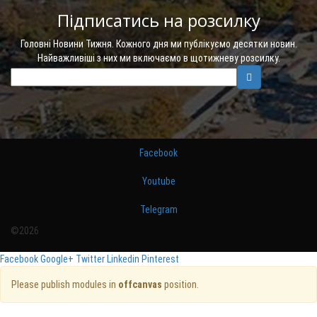
Підписатись на розсилку
Головні Новини Тижня. Кожного дня ми публікуємо десятки новин.
Найважливіші з них ми включаємо в щотижневу розсилку.
Facebook
Youtube
Telegram
©2026
Facebook
Google+
Twitter
Linkedin
Pinterest
Please publish modules in
offcanvas
position.