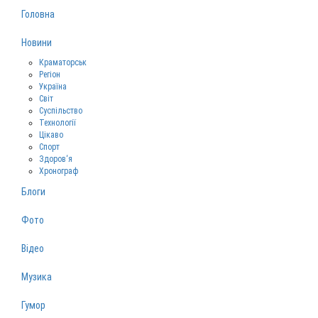
Головна
Новини
Краматорськ
Регіон
Україна
Світ
Суспільство
Технології
Цікаво
Спорт
Здоров‘я
Хронограф
Блоги
Фото
Відео
Музика
Гумор