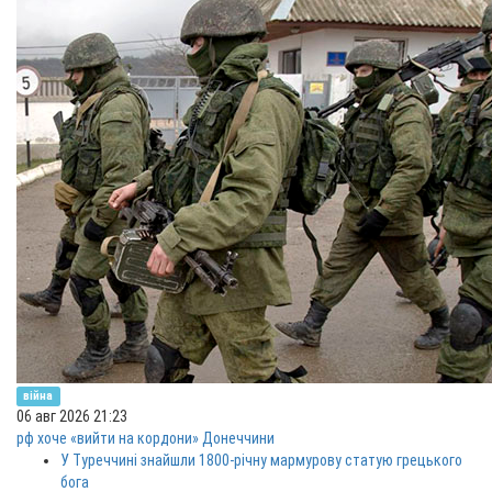
війна
06 авг 2026 21:23
рф хоче «вийти на кордони» Донеччини
У Туреччині знайшли 1800-річну мармурову статую грецького
бога