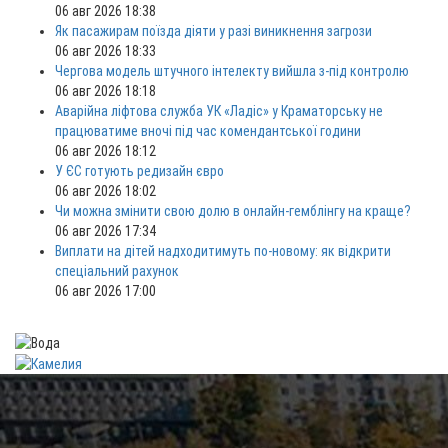
06 авг 2026 18:38
Як пасажирам поїзда діяти у разі виникнення загрози
06 авг 2026 18:33
Чергова модель штучного інтелекту вийшла з-під контролю
06 авг 2026 18:18
Аварійна ліфтова служба УК «Ладіс» у Краматорську не
працюватиме вночі під час комендантської години
06 авг 2026 18:12
У ЄС готують редизайн євро
06 авг 2026 18:02
Чи можна змінити свою долю в онлайн-гемблінгу на краще?
06 авг 2026 17:34
Виплати на дітей надходитимуть по-новому: як відкрити
спеціальний рахунок
06 авг 2026 17:00