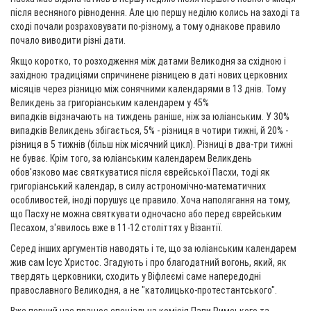
після весняного рівнодення. Але цю першу неділю колись на заході та
сході почали розраховувати по-різному, а тому однакове правило
почало виводити різні дати.
Якщо коротко, то розходження між датами Великодня за східною і
західною традиціями спричинене різницею в даті нових церковних
місяців через різницю між сонячними календарями в 13 днів. Тому
Великдень за григоріанським календарем у 45%
випадків відзначають на тиждень раніше, ніж за юліанським. У 30%
випадків Великдень збігається, 5% - різниця в чотири тижні, й 20% -
різниця в 5 тижнів (більш ніж місячний цикл). Різниці в два-три тижні
не буває. Крім того, за юліанським календарем Великдень
обов'язково має святкуватися після єврейської Пасхи, тоді як
григоріанський календар, в силу астрономічно-математичних
особливостей, іноді порушує це правило. Хоча наполягання на тому,
що Пасху не можна святкувати одночасно або перед єврейським
Песахом, з'явилось вже в 11-12 століттях у Візантії.
Серед інших аргументів наводять і те, що за юліанським календарем
жив сам Ісус Христос. Згадують і про благодатний вогонь, який, як
твердять церковники, сходить у Віфлеємі саме напередодні
православного Великодня, а не "католицько-протестантського".