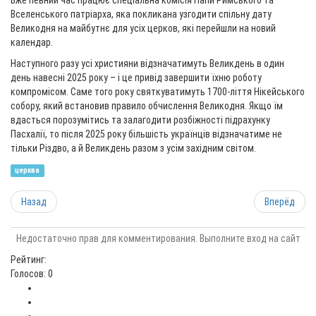
Вже певний час працює спеціальна комісія Папи Римського та
Вселенського патріарха, яка покликана узгодити спільну дату
Великодня на майбутнє для усіх церков, які перейшли на новий
календар.
Наступного разу усі християни відзначатимуть Великдень в один
день навесні 2025 року – і це привід завершити їхню роботу
компромісом. Саме того року святкуватимуть 1700-ліття Нікейського
собору, який встановив правило обчислення Великодня. Якщо їм
вдасться порозумітись та залагодити розбіжності підрахунку
Пасхалії, то після 2025 року більшість українців відзначатиме не
тільки Різдво, а й Великдень разом з усім західним світом.
церква
Назад
Вперёд
Недостаточно прав для комментирования. Выполните вход на сайт
Рейтинг:
Голосов: 0