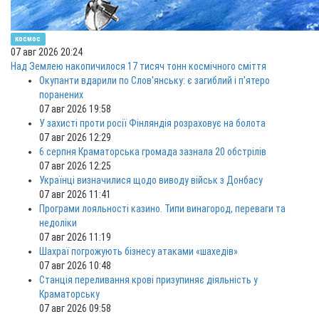
космос
07 авг 2026 20:24
Над Землею накопичилося 17 тисяч тонн космічного сміття
Окупанти вдарили по Слов'янську: є загиблий і п'ятеро
поранених
07 авг 2026 19:58
У захисті проти росії Фінляндія розраховує на болота
07 авг 2026 12:29
6 серпня Краматорська громада зазнала 20 обстрілів
07 авг 2026 12:25
Українці визначилися щодо виводу військ з Донбасу
07 авг 2026 11:41
Програми лояльності казино. Типи винагород, переваги та
недоліки
07 авг 2026 11:19
Шахраї погрожують бізнесу атаками «шахедів»
07 авг 2026 10:48
Станція переливання крові призупиняє діяльність у
Краматорську
07 авг 2026 09:58