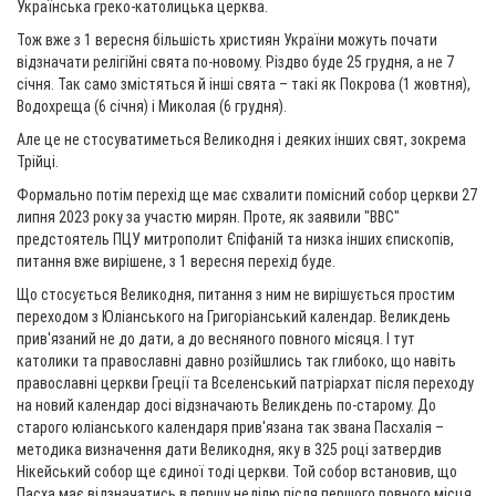
Українська греко-католицька церква.
Тож вже з 1 вересня більшість християн України можуть почати
відзначати релігійні свята по-новому. Різдво буде 25 грудня, а не 7
січня. Так само змістяться й інші свята – такі як Покрова (1 жовтня),
Водохреща (6 січня) і Миколая (6 грудня).
Але це не стосуватиметься Великодня і деяких інших свят, зокрема
Трійці.
Формально потім перехід ще має схвалити помісний собор церкви 27
липня 2023 року за участю мирян. Проте, як заявили "ВВС"
предстоятель ПЦУ митрополит Єпіфаній та низка інших єпископів,
питання вже вирішене, з 1 вересня перехід буде.
Що стосується Великодня, питання з ним не вирішується простим
переходом з Юліанського на Григоріанський календар. Великдень
прив'язаний не до дати, а до весняного повного місяця. І тут
католики та православні давно розійшлись так глибоко, що навіть
православні церкви Греції та Вселенський патріархат після переходу
на новий календар досі відзначають Великдень по-старому. До
старого юліанського календаря прив'язана так звана Пасхалія –
методика визначення дати Великодня, яку в 325 році затвердив
Нікейський собор ще єдиної тоді церкви. Той собор встановив, що
Пасха має відзначатись в першу неділю після першого повного місця