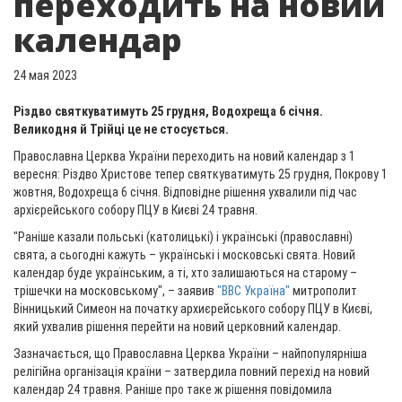
переходить на новий
календар
24 мая 2023
Різдво святкуватимуть 25 грудня, Водохреща 6 січня.
Великодня й Трійці це не стосується.
Православна Церква України переходить на новий календар з 1
вересня: Різдво Христове тепер святкуватимуть 25 грудня, Покрову 1
жовтня, Водохреща 6 січня. Відповідне рішення ухвалили під час
архієрейського собору ПЦУ в Києві 24 травня.
"Раніше казали польські (католицькі) і українські (православні)
свята, а сьогодні кажуть – українські і московські свята. Новий
календар буде українським, а ті, хто залишаються на старому –
трішечки на московському", – заявив
"ВВС Україна"
митрополит
Вінницький Симеон на початку архиєрейського собору ПЦУ в Києві,
який ухвалив рішення перейти на новий церковний календар.
Зазначається, що Православна Церква України – найпопулярніша
релігійна організація країни – затвердила повний перехід на новий
календар 24 травня. Раніше про таке ж рішення повідомила