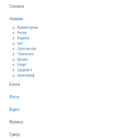
Головна
Новини
Краматорськ
Регіон
Україна
Світ
Суспільство
Технології
Цікаво
Спорт
Здоров‘я
Хронограф
Блоги
Фото
Відео
Музика
Гумор