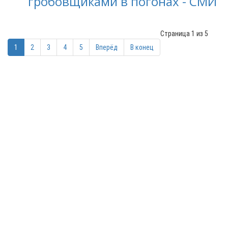
гробовщиками в погонах - СМИ
Страница 1 из 5
1
2
3
4
5
Вперёд
В конец