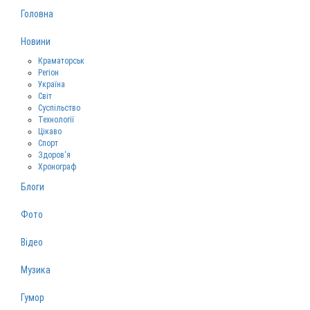
Головна
Новини
Краматорськ
Регіон
Україна
Світ
Суспільство
Технології
Цікаво
Спорт
Здоров‘я
Хронограф
Блоги
Фото
Відео
Музика
Гумор