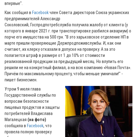
впервые".
Как сообщил в
Facebook
член Совета директоров Союза украинских
предпринимателей Александр
Соколовский, Госпродпотребслужба получила жалобу от клиента (у
которого в январе 2021 г. при транспортировке разбился аквариум) о
порче его имущества на 500 грн. "В это харьковское отделение НП в
марте пришли проверяющие Держпродпоживслужбы. И, как они
считают, их клерку отказали в допуске на проверку. А за это
полагается штраф в размере от 1 до 10% от стоимости
реализованной продукции за предыдущий месяц. Но влупить его
решили не на конкретный филиал, а на всю компанию «Новая Почта».
Причём по максимальному проценту, чтобы меньше умничали!" -
пишет бизнесмен.
Утром 9 июля глава
Государственной службы по
вопросам безопасности
пищевых продуктов и защиты
потребителей Владислава
Магалецкая
(на фото)
сообщила в
Facebook
, что
провела полную проверку