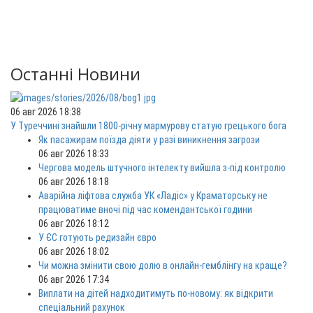
Останні Новини
06 авг 2026 18:38
У Туреччині знайшли 1800-річну мармурову статую грецького бога
Як пасажирам поїзда діяти у разі виникнення загрози
06 авг 2026 18:33
Чергова модель штучного інтелекту вийшла з-під контролю
06 авг 2026 18:18
Аварійна ліфтова служба УК «Ладіс» у Краматорську не
працюватиме вночі під час комендантської години
06 авг 2026 18:12
У ЄС готують редизайн євро
06 авг 2026 18:02
Чи можна змінити свою долю в онлайн-гемблінгу на краще?
06 авг 2026 17:34
Виплати на дітей надходитимуть по-новому: як відкрити
спеціальний рахунок