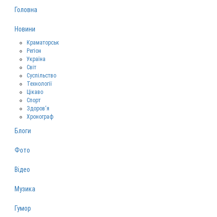
Головна
Новини
Краматорськ
Регіон
Україна
Світ
Суспільство
Технології
Цікаво
Спорт
Здоров‘я
Хронограф
Блоги
Фото
Відео
Музика
Гумор