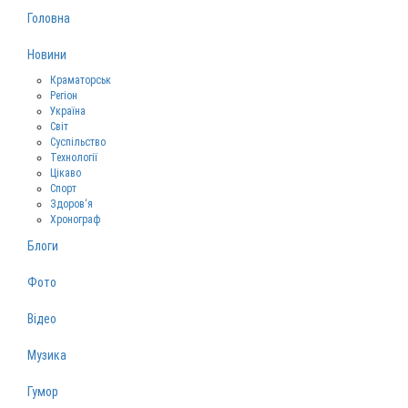
Головна
Новини
Краматорськ
Регіон
Україна
Світ
Суспільство
Технології
Цікаво
Спорт
Здоров‘я
Хронограф
Блоги
Фото
Відео
Музика
Гумор