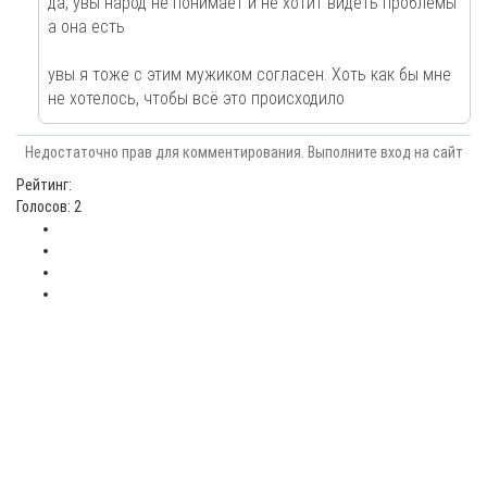
да, увы народ не понимает и не хотит видеть проблемы
а она есть
увы я тоже с этим мужиком согласен. Хоть как бы мне
не хотелось, чтобы всё это происходило
Недостаточно прав для комментирования. Выполните вход на сайт
Рейтинг:
Голосов: 2