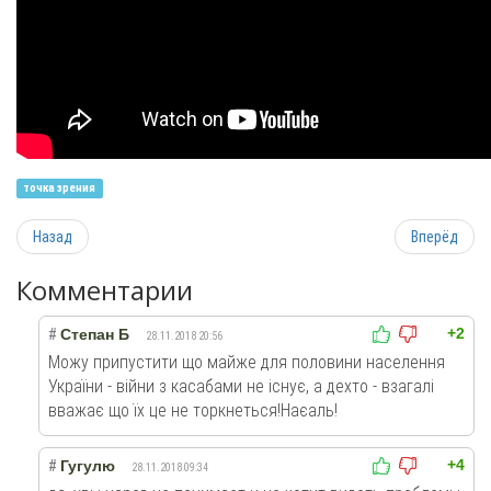
точка зрения
Назад
Вперёд
Комментарии
+2
#
Степан Б
28.11.2018 20:56
Можу припустити що майже для половини населення
України - війни з касабами не існує, а дехто - взагалі
вважає що їх це не торкнеться!Наєаль!
+4
#
Гугулю
28.11.2018 09:34