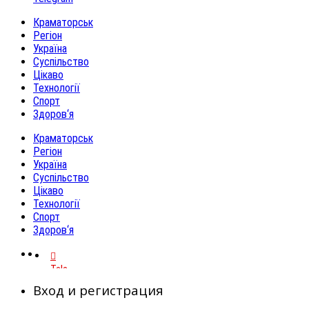
Краматорськ
Регіон
Україна
Суспільство
Цікаво
Технології
Спорт
Здоров‘я
Краматорськ
Регіон
Україна
Суспільство
Цікаво
Технології
Спорт
Здоров‘я
Telegram
Вход и регистрация