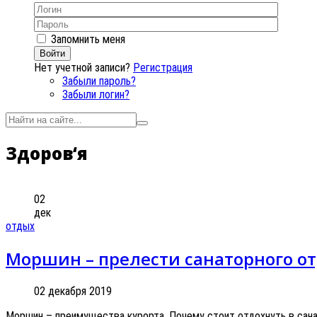
Запомнить меня
Войти
Нет учетной записи?
Регистрация
Забыли пароль?
Забыли логин?
Здоров‘я
02
дек
отдых
Моршин – прелести санаторного о
02 декабря 2019
Моршин – преимущества курорта. Почему стоит отдохнуть в санат