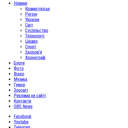
Новини
Краматорськ
Регіон
Україна
Світ
Суспільство
Технології
Цікаво
Спорт
Здоров‘я
Хронограф
Блоги
Фото
Відео
Музика
Гумор
Зоосвіт
Реклама на сайті
Контакти
OBS News
Facebook
Youtube
Telegram