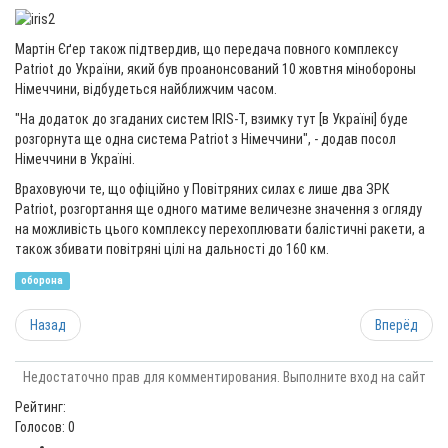
Мартін Єґер також підтвердив, що передача повного комплексу
Patriot до України, який був проанонсований 10 жовтня мінобороны
Німеччини, відбудеться найближчим часом.
"На додаток до згаданих систем IRIS-T, взимку тут [в Україні] буде
розгорнута ще одна система Patriot з Німеччини", - додав посол
Німеччини в Україні.
Враховуючи те, що офіційно у Повітряних силах є лише два ЗРК
Patriot, розгортання ще одного матиме величезне значення з огляду
на можливість цього комплексу перехоплювати балістичні ракети, а
також збивати повітряні цілі на дальності до 160 км.
оборона
Назад
Вперёд
Недостаточно прав для комментирования. Выполните вход на сайт
Рейтинг:
Голосов: 0