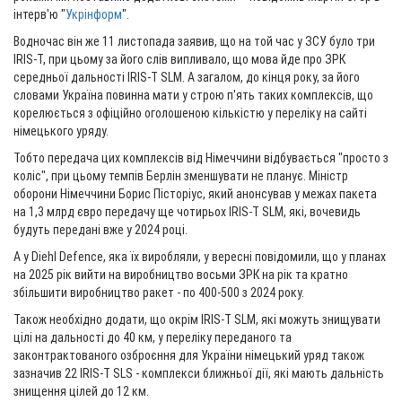
інтерв'ю "
Укрінформ
".
Водночас він же 11 листопада заявив, що на той час у ЗСУ було три
IRIS-T, при цьому за його слів випливало, що мова йде про ЗРК
середньої дальності IRIS-T SLM. А загалом, до кінця року, за його
словами Україна повинна мати у строю п'ять таких комплексів, що
корелюється з офіційно оголошеною кількістю у переліку на сайті
німецького уряду.
Тобто передача цих комплексів від Німеччини відбувається "просто з
коліс", при цьому темпів Берлін зменшувати не планує. Міністр
оборони Німеччини Борис Пісторіус, який анонсував у межах пакета
на 1,3 млрд євро передачу ще чотирьох IRIS-T SLM, які, вочевидь
будуть передані вже у 2024 році.
А у Diehl Defence, яка їх виробляли, у вересні повідомили, що у планах
на 2025 рік вийти на виробництво восьми ЗРК на рік та кратно
збільшити виробництво ракет - по 400-500 з 2024 року.
Також необхідно додати, що окрім IRIS-T SLM, які можуть знищувати
цілі на дальності до 40 км, у переліку переданого та
законтрактованого озброєння для України німецький уряд також
зазначив 22 IRIS-T SLS - комплекси ближньої дії, які мають дальність
знищення цілей до 12 км.