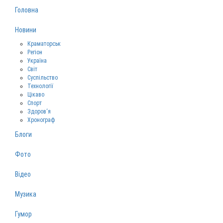
Головна
Новини
Краматорськ
Регіон
Україна
Світ
Суспільство
Технології
Цікаво
Спорт
Здоров‘я
Хронограф
Блоги
Фото
Відео
Музика
Гумор