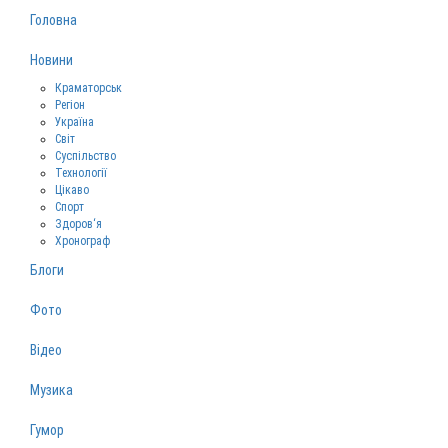
Головна
Новини
Краматорськ
Регіон
Україна
Світ
Суспільство
Технології
Цікаво
Спорт
Здоров‘я
Хронограф
Блоги
Фото
Відео
Музика
Гумор