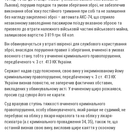
Львова), порушив порядок та умови зберігання зброї, не забезпечив
виконання обов`язку постійного тримання при собі та не залишення
без нагляду закріпленої зброї – автомата АКС-74, що сприяло
незаконному заволодінню пасажиром поїзду вказаною зброєю та
призвело до втрати належного військовій частині військового майна,
залишковою вартістю 3 819 грн. 68 коп.
Він обвинувачується у втраті ввіреної для службового користування
зброї, внаслідок порушення правил її зберігання, вчиненої в умовах
воєнного стану, тобто у вчиненні кримінального правопорушення,
передбаченого ч. 3 ст. 413 КК України.
Сержант надав суду пояснення, свою вину у інкримінованому йому
кримінальному правопорушенні, передбаченому ч. 3 ст. 413 КК
України визнав повністю, не заперечив фактичних обставин,
викладених у обвинувальному акті. У вчиненому щиро розкаявся,
просив суд суворо його не карати.
Суд врахував ступінь тяжкості вчиненого кримінального
правопорушення, особу обвинуваченого, який раніше не судимий, не
перебуває на обліку у лікаря-нарколога та на обліку у лікаря-
психіатра (а.с кримінального провадження 34, 35), також те, що
останній визнав свою вину, висловив щире каяття у скоєному.