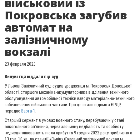
військовий із
Покровська загубив
автомат на
залізничному
вокзалі
23 февраля 2023
Винуватця віддали під суд.
У Львові Залізничний суд судив уродженця м. Покровськ Донецької
області, старшого механіка-акумуляторника відділення технічного
обслуговування автомобільної техніки взводу матеріально-технічного
забезпечення військової частини. Про це стало відомо з ЄРДР, -
передає
Варта-1
.
Старший сержант в умовах воєнного стану, перебуваючи у стані
алкогольного сп’яніння, через злочинну недбалість та особисту
недисциплінованість після прибуття 9 грудня 2022 року приблизно о
13 год. 10 хв. до станції «Львів» (Головний залізничний вокзал м.