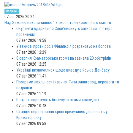
космос
07 авг 2026 20:24
Над Землею накопичилося 17 тисяч тонн космічного сміття
Окупанти вдарили по Слов'янську: є загиблий і п'ятеро
поранених
07 авг 2026 19:58
У захисті проти росії Фінляндія розраховує на болота
07 авг 2026 12:29
6 серпня Краматорська громада зазнала 20 обстрілів
07 авг 2026 12:25
Українці визначилися щодо виводу військ з Донбасу
07 авг 2026 11:41
Програми лояльності казино. Типи винагород, переваги та
недоліки
07 авг 2026 11:19
Шахраї погрожують бізнесу атаками «шахедів»
07 авг 2026 10:48
Станція переливання крові призупиняє діяльність у
Краматорську
07 авг 2026 09:58