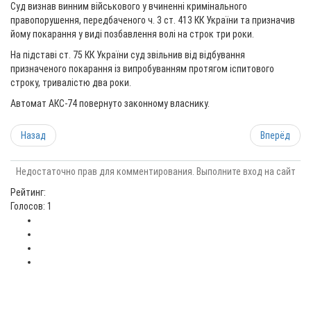
Суд визнав винним військового у вчиненні кримінального
правопорушення, передбаченого ч. 3 ст. 413 КК України та призначив
йому покарання у виді позбавлення волі на строк три роки.
На підставі ст. 75 КК України суд звільнив від відбування
призначеного покарання із випробуванням протягом іспитового
строку, тривалістю два роки.
Автомат АКС-74 повернуто законному власнику.
Назад
Вперёд
Недостаточно прав для комментирования. Выполните вход на сайт
Рейтинг:
Голосов: 1