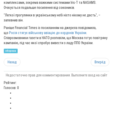
комплексами, зокрема важкими системами Iris-T та NASAMS.
Очікується подальше посилення від союзників.
"Легкої прогулянки в українському небі ніхто нікому не дасть", –
запевнив він.
Раніше Financial Times із посиланням на джерела повідомила,
що
Росія стягує військову авіацію до кордонів України
.
Співрозмовники газети в НАТО розповіли, що Москва готує повітряну
кампанію, під час якої спробує вивести з ладу ППО України.
оборона
Назад
Вперёд
Недостаточно прав для комментирования. Выполните вход на сайт
Рейтинг:
Голосов: 0