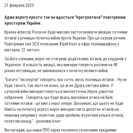
21 февраля 2023
Адже ворогу просто так не вдасться "прогулятися" повітряним
простором України.
Країна-агресор Росія не буде масово застосовувати авіацію сотнями
літаків у річницю початку війни проти України. Про це сказав речник
Повітряних сил ЗСУ, полковник Юрій Ігнат в ефірі телемарафону у
вівторок, 21 лютого.
За його словами, ворог не стягував додаткових літаків до кордонів з
Україною. А кількість авіації, яку використовують росіяни на 40
різних летовищах, не змінювалася з початку великої війни.
"Багато "експертів" говорять про сотні, якісь полчища літаків... Ну не
буде такого, так ніхто не воює, це ж не Друга світова війна. У
сучасній війні використовується високоточна зброя, ракетне
озброєння... Говорити, що буде якась масована атака на Київ
сотнями літаків - це вже з іншої опери. Зрозуміло, що цього не буде.
Навіть на початку агресії ворог використав із десяток літаків на
певному напрямку: полетіли, удар зробили, втратили кілька літаків,
полетіли назад," - розповів Ігнат.
Він нагадав, що наша ППО зараз посилена сучасними західними