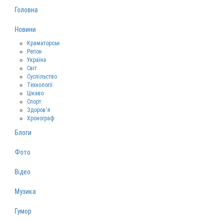
Головна
Новини
Краматорськ
Регіон
Україна
Світ
Суспільство
Технології
Цікаво
Спорт
Здоров‘я
Хронограф
Блоги
Фото
Відео
Музика
Гумор