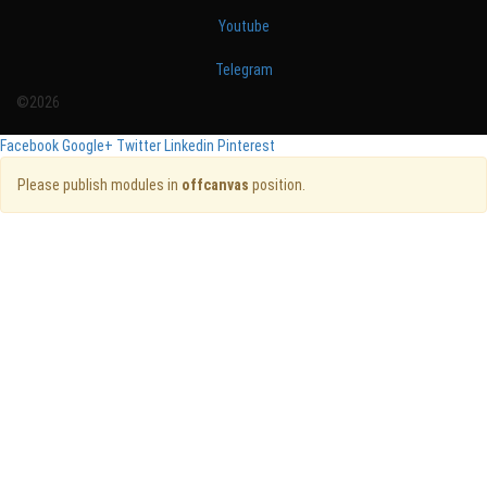
Youtube
Telegram
©2026
Facebook
Google+
Twitter
Linkedin
Pinterest
Please publish modules in
offcanvas
position.