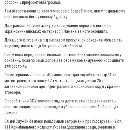
оборони у прифронтовій громаді.
Там він встановив зв’язок з місцевою безробітною, яка у подальшому
переховувала його у своєму будинку.
Далі рашист залучив жінку до коригування ворожого вогню по
українських військах на території Лимана та його околицях.
Для цього фігурантка під виглядом прогулянок обходила місцевість
та розвідувала місця базування Сил оборони.
Потім вона передавала геолокації потенційних «цілей» російському
бойовику, який по рації доповідав своєму командуванню координати
для обстрілу.
За матеріалами справи, «Шаман» проходив службу у складі 31-го
мотострілецького полку 67-ї мотострілецької дивізії 25-ї
загальновійськової армії Центрального військового округу країни-
агресора.
Співробітники СБУ завчасно задокументували розвідактивність
ворожої «пари» і провели заходи з убезпечення позицій оборонців
Лимана.
Слідчі Служби безпеки повідомили затриманій про підозру за ч. 2 ст.
111 Кримінального кодексу України (державна зрада, вчинена в