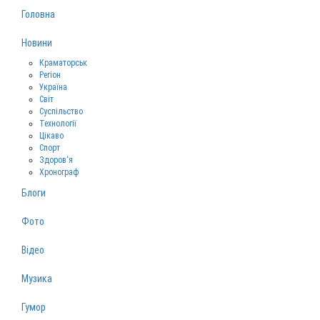
Головна
Новини
Краматорськ
Регіон
Україна
Світ
Суспільство
Технології
Цікаво
Спорт
Здоров‘я
Хронограф
Блоги
Фото
Відео
Музика
Гумор