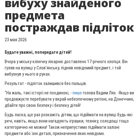
вибуху знайденого
предмета
постраждав підліток
23 мая 2026
Будьте уважні, попередьте дітей!
Вчора у міську клінічну лікарню доставлено 17-річного хлопця. Він
гуляв на вулиці у Словʼянську, підняв невідомий предмет, і той
вибухнув у нього в руках.
Результат - підліток залишився без пальців.
"На жаль, такі історії не поодинокі, -
пише
голова Вадим Лях. -Якщо ви
продовжуєте перебувати у вкрай небезпечному регіоні, на Донеччині,
дбайте про свою безпеку і безпеку дітей!
Будь ласка, ще раз розкажіть дітям, що підіймати на вулиці будь-які
речі, навіть, якщо вони нагадують іграшки, техніку, солодощі тощо
категорично не можна! Також неприпустимо підіймати залізні
предмети або їхні деталі, призначення яких невідомо.