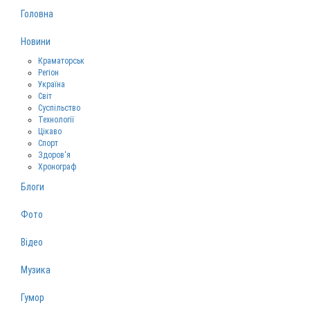
Головна
Новини
Краматорськ
Регіон
Україна
Світ
Суспільство
Технології
Цікаво
Спорт
Здоров‘я
Хронограф
Блоги
Фото
Відео
Музика
Гумор