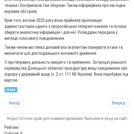
техніки і боєприпасів Сил оборони. Також інформувала про наслідки
ворожих обстрілів.
Крім того, восени 2025 року вона прийняла пропозицію
адміністраторки одного з проросійських telegram-каналів та почала
збирати аналогічну інформацію і для неї. Розвіддані передала у
вигляді голосового повідомлення.
Таким чином містянка допомагала окупантам планувати атаки та
визначати цілі для подальшого вогневого ураження.
Її протиправну діяльність викрито та припинено. За процесуального
керівництва Донецької обласної прокуратури жінці повідомлено про
підозру у державній зраді (ч. 2 ст. 111 КК України). Вона перебуває під
вартою.
зрада
Назад
Вперёд
Недостаточно прав для комментирования. Выполните вход на сайт
Рейтинг:
Голосов: 0