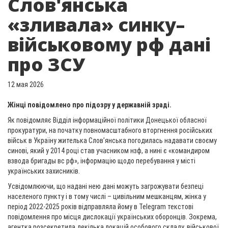
Слов'янська
«зливала» синку–
військовому рф дані
про ЗСУ
12 мая 2026
Жінці повідомлено про підозру у державній зраді.
Як повідомляє Відділ інформаційної політики Донецької обласної
прокуратури, на початку повномасштабного вторгнення російських
військ в Україну жителька Слов’янська погодилась надавати своєму
синові, який у 2014 році став учасником нзф, а нині є «командиром
взвода бригады вс рф», інформацію щодо перебування у місті
українських захисників.
Усвідомлюючи, що надані нею дані можуть загрожувати безпеці
населеного пункту і в тому числі – цивільним мешканцям, жінка у
період 2022-2025 років відправляла йому в Telegram текстові
повідомлення про місця дислокації українських оборонців. Зокрема,
агентка розсекретила декілька локацій особового складу, військової