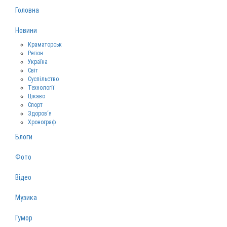
Головна
Новини
Краматорськ
Регіон
Україна
Світ
Суспільство
Технології
Цікаво
Спорт
Здоров‘я
Хронограф
Блоги
Фото
Відео
Музика
Гумор