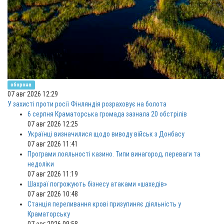
оборона
07 авг 2026 12:29
У захисті проти росії Фінляндія розраховує на болота
6 серпня Краматорська громада зазнала 20 обстрілів
07 авг 2026 12:25
Українці визначилися щодо виводу військ з Донбасу
07 авг 2026 11:41
Програми лояльності казино. Типи винагород, переваги та
недоліки
07 авг 2026 11:19
Шахраї погрожують бізнесу атаками «шахедів»
07 авг 2026 10:48
Станція переливання крові призупиняє діяльність у
Краматорську