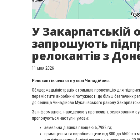
У Закарпатській 
запрошують підп
релокантів з До
11 мая 2026
Релокантів чекають у селі Чинадійово.
Облдержадміністрація отримала пропозицію для підприєм
перемістити виробничі потужності до більш безпечних рег
до селища Чинадійово Мукачівського району Закарпатськ
За інформацією, наведеною у пропозиції, релокованим с
пропонуються наступні умови:
земельна ділянка площею 6,7982 га;
приміщення та виробничі цехи від 800 до 5500 кв.м