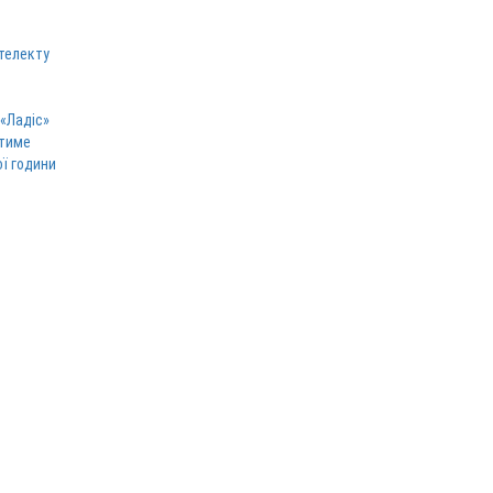
телекту
 «Ладіс»
атиме
ої години