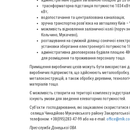
адміністративні будівлі загальною площею до 20 00
траснформаторна підстанція потужністю 1034 кВт
кВт;
водопостачання та централізована каналізація;
зручна транспортна розв’язка на автошляху Київ – 
можливість відновлення залізничної колії (поруч з
Кольчино, Мукачево);
розташування на суміжній ділянці сонячної електр
установки зберігання електроенергії потужністю 1
адміністративна двоповерхова будівля площею 48
для розміщення та проживання персоналу тощо.
Приміщення виробничих цехів можуть бути використані 
виробничих підприємств, що здійснюють металообробку,
металоконструкцій, а також обробку деревини, технологі
матеріалів тощо.
Є можливість створити на території комплексу індустріаль
існують умови для зведення елеваторних потужностей.
Субʼєкти господарювання, які зацікавлені скористатися
селища Чинадійово Мукачівського району Закарпатської
телефоном: +38(095)283-47-99 або на e-mail:
office@mlk.c
Прес-служба Донецької ОВА