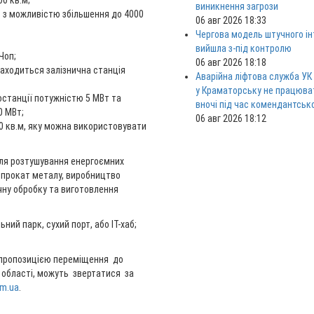
0 кв.м;
виникнення загрози
 з можливістю збільшення до 4000
06 авг 2026 18:33
Чергова модель штучного ін
вийшла з-під контролю
Чоп;
06 авг 2026 18:18
находиться залізнична станція
Аварійна ліфтова служба УК
у Краматорську не працюв
останції потужністю 5 МВт та
вночі під час комендантськ
0 МВт;
06 авг 2026 18:12
0 кв.м, яку можна використовувати
для розтушування енергоємних
 прокат металу, виробництво
чну обробку та виготовлення
ний парк, сухий порт, або ІТ-хаб;
 пропозицією переміщення до
 області, можуть звертатися за
om.ua
.