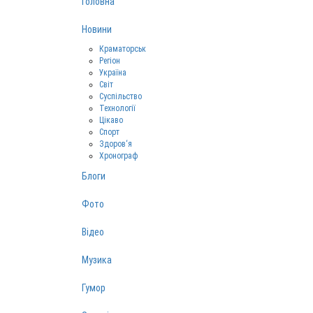
Головна
Новини
Краматорськ
Регіон
Україна
Світ
Суспільство
Технології
Цікаво
Спорт
Здоров‘я
Хронограф
Блоги
Фото
Відео
Музика
Гумор