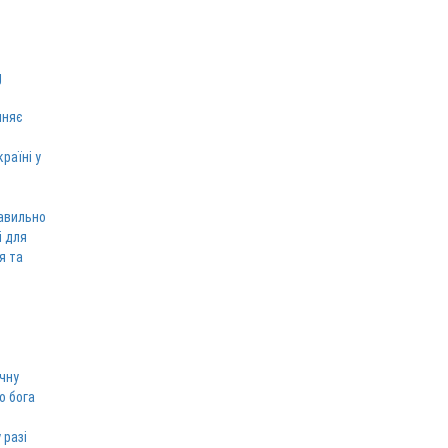
иняє
раїні у
равильно
і для
я та
ічну
о бога
 разі