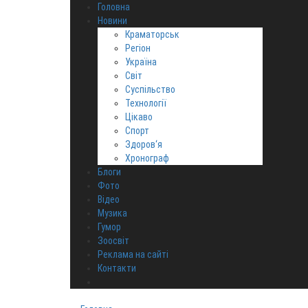
Головна
Новини
Краматорськ
Регіон
Україна
Світ
Суспільство
Технології
Цікаво
Спорт
Здоров‘я
Хронограф
Блоги
Фото
Відео
Музика
Гумор
Зоосвіт
Реклама на сайті
Контакти