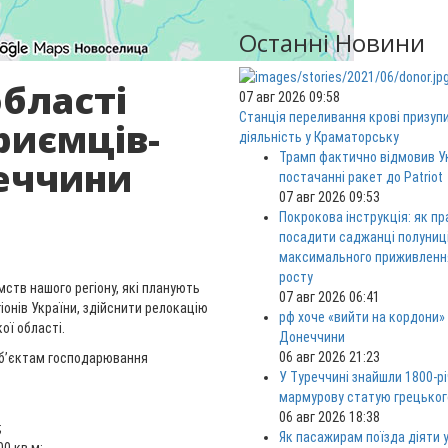
Останні Новини
області
07 авг 2026 09:58
Станція переливання крові призуп
риємців-
діяльність у Краматорську
Трамп фактично відмовив Ук
неччини
постачанні ракет до Patriot
07 авг 2026 09:53
Покрокова інструкція: як п
посадити саджанці полуниц
максимального приживленн
росту
ств нашого регіону, які планують
07 авг 2026 06:41
іонів України, здійснити релокацію
рф хоче «вийти на кордони»
ої області.
Донеччини
06 авг 2026 21:23
уб’єктам господарювання
У Туреччині знайшли 1800-р
мармурову статую грецьког
06 авг 2026 18:38
;
Як пасажирам поїзда діяти у