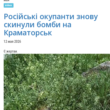
мая
війна
Російські окупанти знову
скинули бомби на
Краматорськ
12 мая 2026
Є жертви.