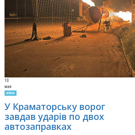
10
мая
війна
У Краматорську ворог
завдав ударів по двох
автозаправках