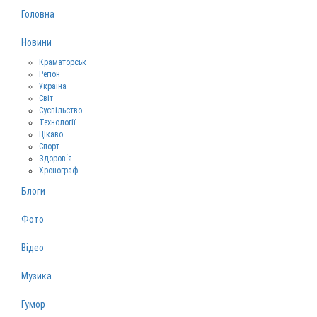
Головна
Новини
Краматорськ
Регіон
Україна
Світ
Суспільство
Технології
Цікаво
Спорт
Здоров‘я
Хронограф
Блоги
Фото
Відео
Музика
Гумор