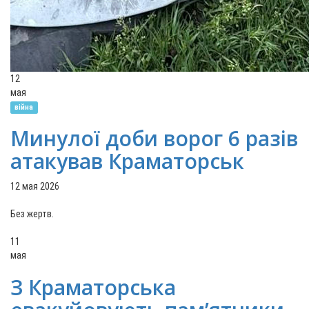
12
мая
війна
Минулої доби ворог 6 разів
атакував Краматорськ
12 мая 2026
Без жертв.
11
мая
З Краматорська