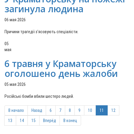
загинула людина
06 мая 2026
Причини трагедії з'ясовують спеціалісти.
05
мая
6 травня у Краматорську
оголошено день жалоби
05 мая 2026
Російські бомби вбили шестеро людей.
В начало
Назад
6
7
8
9
10
11
12
13
14
15
Вперёд
В конец