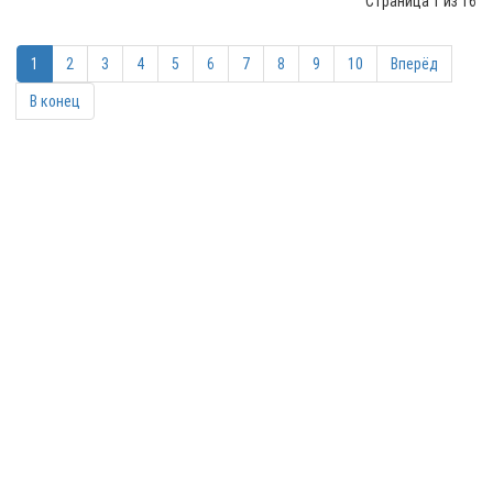
Страница 1 из 16
1
2
3
4
5
6
7
8
9
10
Вперёд
В конец