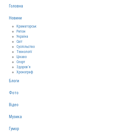
Головна
Новини
Краматорськ
Регіон
Україна
Світ
Суспільство
Технології
Цікаво
Спорт
Здоров‘я
Хронограф
Блоги
Фото
Відео
Музика
Гумор