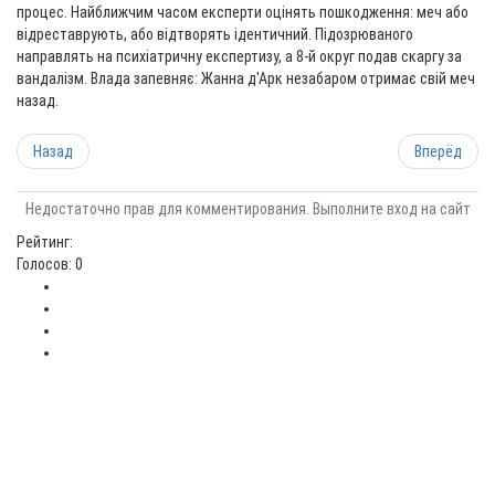
процес. Найближчим часом експерти оцінять пошкодження: меч або
відреставрують, або відтворять ідентичний. Підозрюваного
направлять на психіатричну експертизу, а 8-й округ подав скаргу за
вандалізм. Влада запевняє: Жанна д'Арк незабаром отримає свій меч
назад.
Назад
Вперёд
Недостаточно прав для комментирования. Выполните вход на сайт
Рейтинг:
Голосов: 0