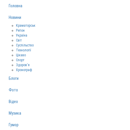
Головна
Новини
Краматорськ
Регіон
Україна
Світ
Суспільство
Технології
Цікаво
Спорт
Здоров‘я
Хронограф
Блоги
Фото
Відео
Музика
Гумор