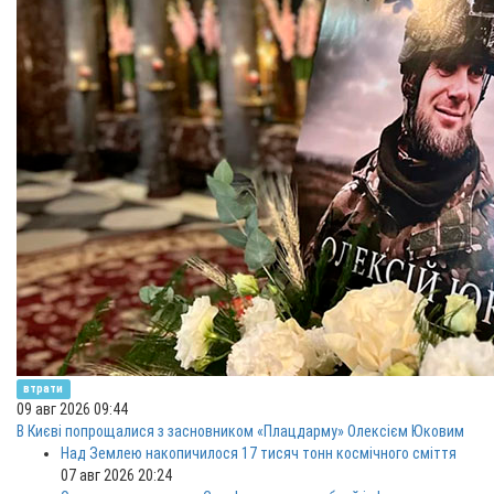
втрати
09 авг 2026 09:44
В Києві попрощалися з засновником «Плацдарму» Олексієм Юковим
Над Землею накопичилося 17 тисяч тонн космічного сміття
07 авг 2026 20:24