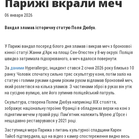
Парижі вкрали меч
06 января 2026
Вандал зламав історичну статую Поля Дюбуа.
У Парижі вандал посеред білого дня зламав і викрав меч з бронзової
кінної статуї Жанни д'Арк на площі Сен-Огюстен у 8-му окрузі. Поліція
швидко затримала підозрюваного, а меч вдалося повернути.
За
даними
Hyperallergic, інцидент стався 2 січня 2026 року близько 10
ранку. Чоловік спочатку сильно тряс скульптуру коня, потім заліз на
статую і голими руками одним різким рухом відламав бронзовий меч,
який розлетівся на кілька уламків. З частинами зброї в руках він утік
на сусідню вулицю, але його зупинив поліцейський патруль.
Скульптура, створена Полем Дюбуа наприкінці XIX століття,
зображує національну героїню Франції в обладунках верхи на коні з
піднятим мечем у правій руці. Пам'ятник належить Музею д'Орсе і
нещодавно реставрувався у 2021 році.
Заступниця мера Парижа з питань культурної спадщини Карен
Тайєб підтвердила, що на відео з камер спостереження видно весь