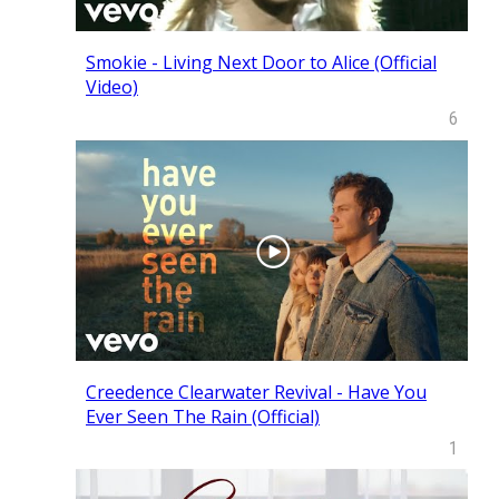
Smokie - Living Next Door to Alice (Official
Video)
6
Creedence Clearwater Revival - Have You
Ever Seen The Rain (Official)
1