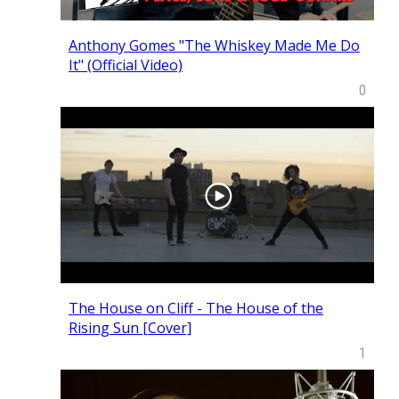
Anthony Gomes "The Whiskey Made Me Do
It" (Official Video)
0
The House on Cliff - The House of the
Rising Sun [Cover]
1