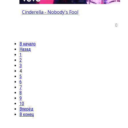
Cinderella - Nobody's Fool
0
В начало
Назад
1
2
3
4
5
6
7
8
9
10
Вперёд
В конец