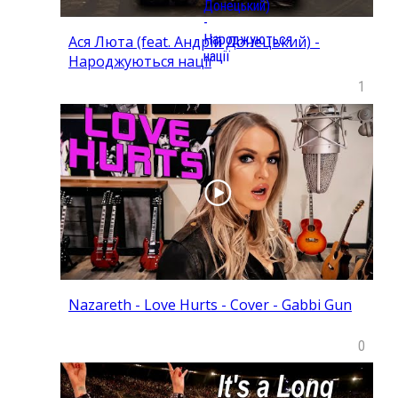
Ася Люта (feat. Андрій Донецький) -
Народжуються нації
1
Nazareth - Love Hurts - Cover - Gabbi Gun
0