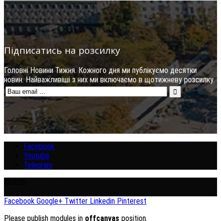
Підписатись на розсилку
Головні Новини Тижня. Кожного дня ми публікуємо десятки
новин. Найважливіші з них ми включаємо в щотижневу розсилку.
Facebook
Youtube
Telegram
©2026
Facebook
Google+
Twitter
Linkedin
Pinterest
Please publish modules in
offcanvas
position.