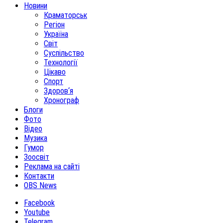
Новини
Краматорськ
Регіон
Україна
Світ
Суспільство
Технології
Цікаво
Спорт
Здоров‘я
Хронограф
Блоги
Фото
Відео
Музика
Гумор
Зоосвіт
Реклама на сайті
Контакти
OBS News
Facebook
Youtube
Telegram