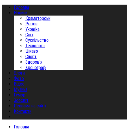
Головна
Новини
Краматорськ
Регіон
Україна
Світ
Суспільство
Технології
Цікаво
Спорт
Здоров‘я
Хронограф
Блоги
Фото
Відео
Музика
Гумор
Зоосвіт
Реклама на сайті
Контакти
Головна