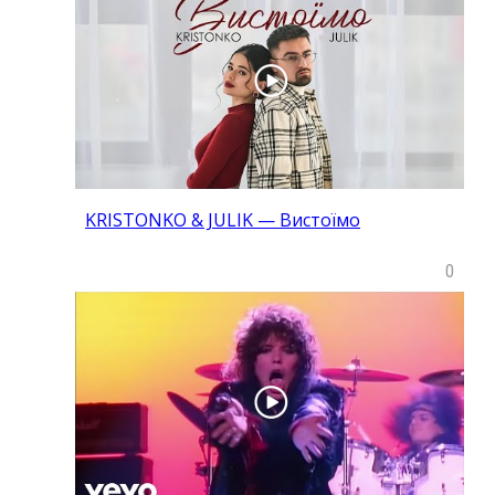
KRISTONKO & JULIK — Вистоїмо
0