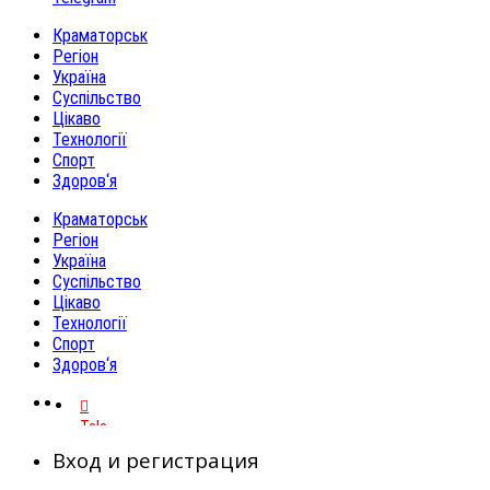
Краматорськ
Регіон
Україна
Суспільство
Цікаво
Технології
Спорт
Здоров‘я
Краматорськ
Регіон
Україна
Суспільство
Цікаво
Технології
Спорт
Здоров‘я
Telegram
Вход и регистрация