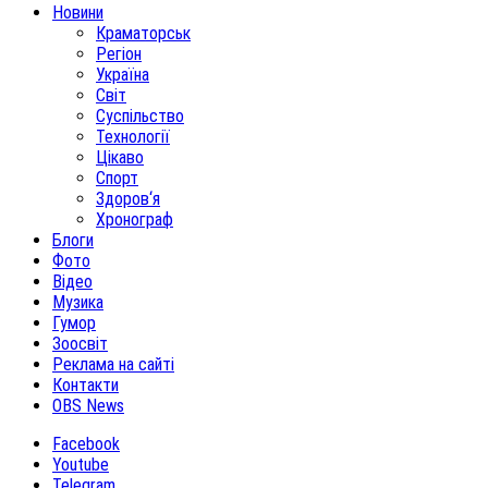
Новини
Краматорськ
Регіон
Україна
Світ
Суспільство
Технології
Цікаво
Спорт
Здоров‘я
Хронограф
Блоги
Фото
Відео
Музика
Гумор
Зоосвіт
Реклама на сайті
Контакти
OBS News
Facebook
Youtube
Telegram