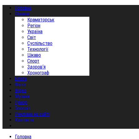
Головна
Новини
Краматорськ
Регіон
Україна
Світ
Суспільство
Технології
Цікаво
Спорт
Здоров‘я
Хронограф
Блоги
Фото
Відео
Музика
Гумор
Зоосвіт
Реклама на сайті
Контакти
Головна