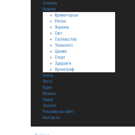
Головна
Новини
Краматорськ
Регіон
Україна
Світ
Суспільство
Технології
Цікаво
Спорт
Здоров‘я
Хронограф
Блоги
Фото
Відео
Музика
Гумор
Зоосвіт
Реклама на сайті
Контакти