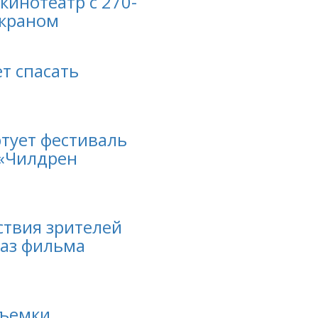
кинотеатр с 270-
краном
ет спасать
ртует фестиваль
 «Чилдрен
тствия зрителей
каз фильма
съемки