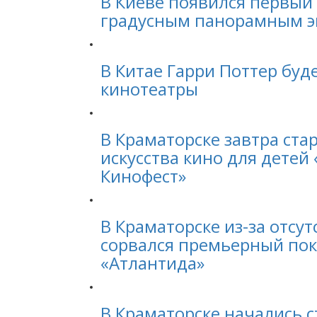
В Киеве появился первый 
градусным панорамным э
В Китае Гарри Поттер буд
кинотеатры
В Краматорске завтра ста
искусства кино для детей
Кинофест»
В Краматорске из-за отсу
сорвался премьерный по
«Атлантида»
В Краматорске начались 