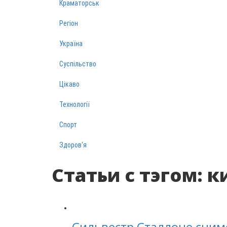
Краматорськ
Регіон
Україна
Суспільство
Цікаво
Технології
Спорт
Здоров‘я
Статьи с тэгом: к
Сильвестр Сталлоне сним