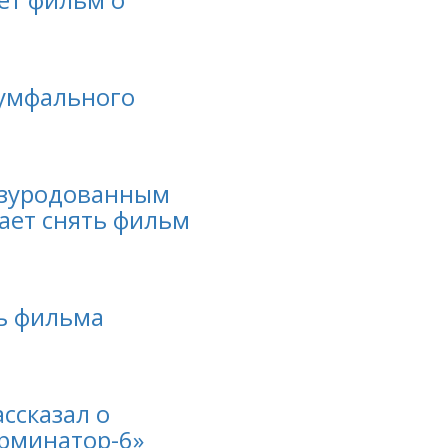
иумфального
изуродованным
ает снять фильм
ь фильма
ссказал о
рминатор-6»