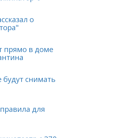
ссказал о
тора"
т прямо в доме
антина
е будут снимать
 правила для