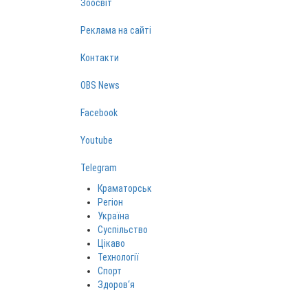
Зоосвіт
Реклама на сайті
Контакти
OBS News
Facebook
Youtube
Telegram
Краматорськ
Регіон
Україна
Суспільство
Цікаво
Технології
Спорт
Здоров‘я