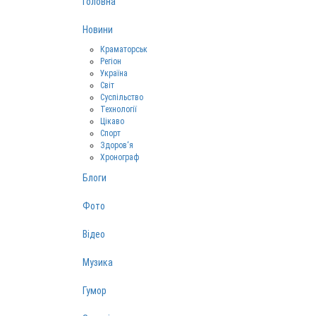
Головна
Новини
Краматорськ
Регіон
Україна
Світ
Суспільство
Технології
Цікаво
Спорт
Здоров‘я
Хронограф
Блоги
Фото
Відео
Музика
Гумор