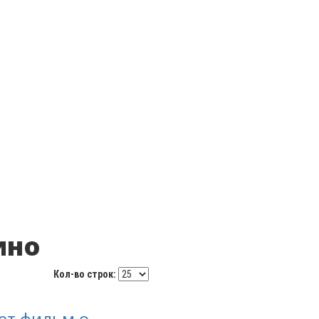
ино
Кол-во строк:
ет фильм о