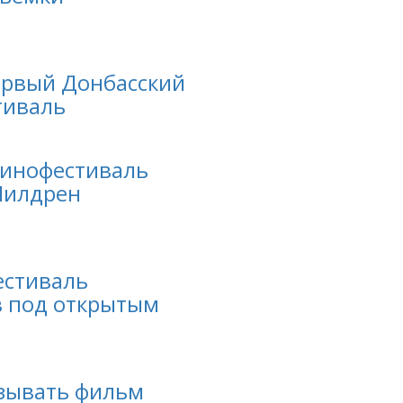
ервый Донбасский
тиваль
кинофестиваль
"Чилдрен
естиваль
 под открытым
азывать фильм