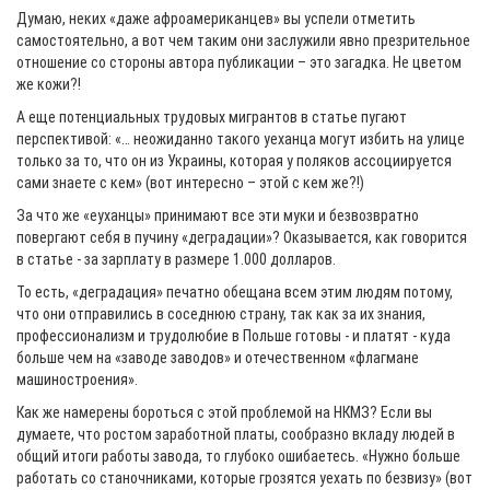
Думаю, неких «даже афроамериканцев» вы успели отметить
самостоятельно, а вот чем таким они заслужили явно презрительное
отношение со стороны автора публикации – это загадка. Не цветом
же кожи?!
А еще потенциальных трудовых мигрантов в статье пугают
перспективой: «… неожиданно такого уеханца могут избить на улице
только за то, что он из Украины, которая у поляков ассоциируется
сами знаете с кем» (вот интересно – этой с кем же?!)
За что же «еуханцы» принимают все эти муки и безвозвратно
повергают себя в пучину «деградации»? Оказывается, как говорится
в статье - за зарплату в размере 1.000 долларов.
То есть, «деградация» печатно обещана всем этим людям потому,
что они отправились в соседнюю страну, так как за их знания,
профессионализм и трудолюбие в Польше готовы - и платят - куда
больше чем на «заводе заводов» и отечественном «флагмане
машиностроения».
Как же намерены бороться с этой проблемой на НКМЗ? Если вы
думаете, что ростом заработной платы, сообразно вкладу людей в
общий итоги работы завода, то глубоко ошибаетесь. «Нужно больше
работать со станочниками, которые грозятся уехать по безвизу» (вот