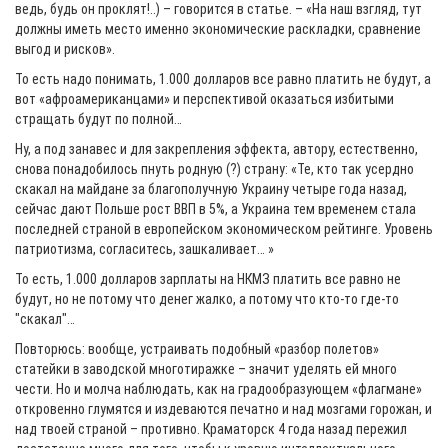
ведь, будь он проклят!..) – говорится в статье. – «На наш взгляд, тут
должны иметь место именно экономические раскладки, сравнение
выгод и рисков».
То есть надо понимать, 1.000 долларов все равно платить не будут, а
вот «афроамериканцами» и перспективой оказаться избитыми
стращать будут по полной…
Ну, а под занавес и для закрепления эффекта, автору, естественно,
снова понадобилось пнуть родную (?) страну: «Те, кто так усердно
скакал на майдане за благополучную Украину четыре года назад,
сейчас дают Польше рост ВВП в 5%, а Украина тем временем стала
последней страной в европейском экономическом рейтинге. Уровень
патриотизма, согласитесь, зашкаливает… »
То есть, 1.000 долларов зарплаты на НКМЗ платить все равно не
будут, но не потому что денег жалко, а потому что кто-то где-то
"скакал"…
Повторюсь: вообще, устраивать подобный «разбор полетов»
статейки в заводской многотиражке – значит уделять ей много
чести. Но и молча наблюдать, как на градообразующем «флагмане»
откровенно глумятся и издеваются печатно и над мозгами горожан, и
над твоей страной – противно. Краматорск 4 года назад пережил