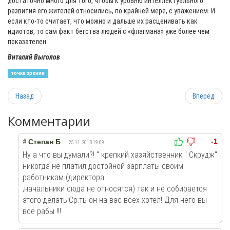
достаточно много для того, чтобы к уровню интеллектуального
развития его жителей относились, по крайней мере, с уважением. И
если кто-то считает, что можно и дальше их расценивать как
идиотов, то сам факт бегства людей с «флагмана» уже более чем
показателен.
Виталий Выголов
точка зрения
Назад
Вперёд
Комментарии
-1
#
Степан Б
25.11.2018 19:09
Ну а что вы думали?! " крепкий хазяйственник " Скрудж"
никогда не платил достойной зарплаты своим
работникам (директора
,начальники сюда не относятся) так и не собирается
этого делать!Ср.ть он на вас всех хотел! Для него вы
все рабы !!!