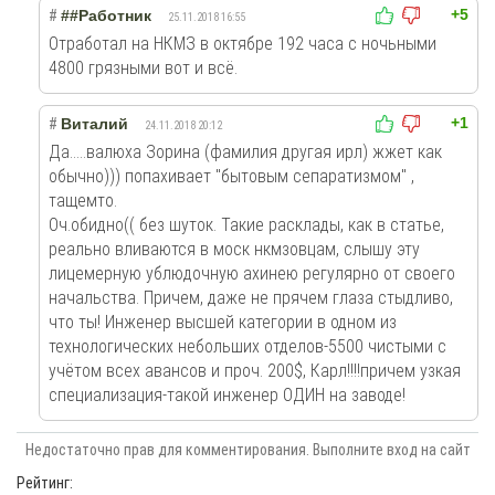
+5
#
##Работник
25.11.2018 16:55
Отработал на НКМЗ в октябре 192 часа с ночьными
4800 грязными вот и всё.
+1
#
Виталий
24.11.2018 20:12
Да.....валюха Зорина (фамилия другая ирл) жжет как
обычно))) попахивает "бытовым сепаратизмом" ,
тащемто.
Оч.обидно(( без шуток. Такие расклады, как в статье,
реально вливаются в моск нкмзовцам, слышу эту
лицемерную ублюдочную ахинею регулярно от своего
начальства. Причем, даже не прячем глаза стыдливо,
что ты! Инженер высшей категории в одном из
технологических небольших отделов-5500 чистыми с
учётом всех авансов и проч. 200$, Карл!!!!причем узкая
специализация-такой инженер ОДИН на заводе!
Недостаточно прав для комментирования. Выполните вход на сайт
Рейтинг: