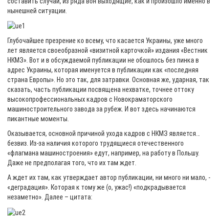
составить случаи, из ряда вон выходящие, как и произошло именно в
нынешней ситуации.
Глубочайшее презрение ко всему, что касается Украины, уже много
лет является своеобразной «визитной карточкой» издания «Вестник
НКМЗ». Вот и в обсуждаемой публикации не обошлось без пинка в
адрес Украины, которая именуется в публикации как «последняя
страна Европы». Но это так, для затравки. Основная же, ударная, так
сказать, часть публикации посвящена нехватке, точнее оттоку
высокопрофессиональных кадров с Новокраматорского
машиностроительного завода за рубеж. И вот здесь начинаются
пикантные моменты.
Оказывается, основной причиной ухода кадров с НКМЗ является…
безвиз. Из-за наличия которого трудящиеся отечественного
«флагмана машиностроения» едут, например, на работу в Польшу.
Даже не предполагая того, что их там ждет.
А ждет их там, как утверждает автор публикации, ни много ни мало, -
«деградация». Которая к тому же (о, ужас!) «подкрадывается
незаметно». Далее – цитата: