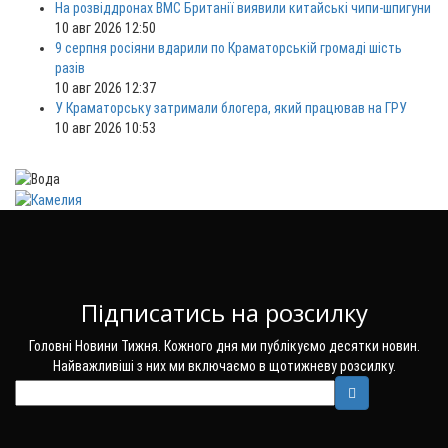
На розвіддронах ВМС Британії виявили китайські чипи-шпигуни
10 авг 2026 12:50
9 серпня росіяни вдарили по Краматорській громаді шість
разів
10 авг 2026 12:37
У Краматорську затримали блогера, який працював на ГРУ
10 авг 2026 10:53
Підписатись на розсилку
Головні Новини Тижня. Кожного дня ми публікуємо десятки новин.
Найважливіші з них ми включаємо в щотижневу розсилку.