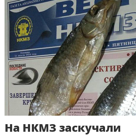
На НКМЗ заскучали