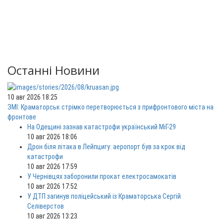
Останні Новини
10 авг 2026 18:25
ЗМІ: Краматорськ стрімко перетворюється з прифронтового міста на
фронтове
На Одещині зазнав катастрофи український МіГ-29
10 авг 2026 18:06
Дрон біля літака в Лейпцигу: аеропорт був за крок від
катастрофи
10 авг 2026 17:59
У Чернівцях заборонили прокат електросамокатів
10 авг 2026 17:52
У ДТП загинув поліцейський із Краматорська Сергій
Селіверстов
10 авг 2026 13:23