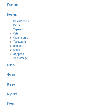
Головна
Новини
Краматорськ
Регіон
Україна
Світ
Суспільство
Технології
Цікаво
Спорт
Здоров‘я
Хронограф
Блоги
Фото
Відео
Музика
Гумор