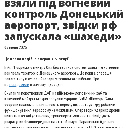
взяли під вогневий
контроль Донецький
аеропорт, звідки рф
запускала «шахеди»
05 июня 2026
Це перша подібна операція в історії.
Бійці 1 окремого центру Сил безпілотних систем узяли під вогневий
контроль територію Донецького аеропорту. Це перша операція
такого типу в сучасній історії українського війська. Про
це
повідомили
в самому підрозділі.
Окупанти перетворили ДАП на військово-логістичний хаб та
ключовий майданчик для запусків ударних БпЛА «Шахед». Сили
оборони планомірно випалюють ворожу інфраструктуру, роблячи
функціонування аеродрому неможливим. Оператори ударних дронів
нищать пускові установки, транспортні машини та ліквідують
розрахунки безпосередньо на злітній смузі. Паралельно йдеться
системне полювання на мобільні вогневі групи та ППО противника, що