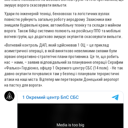
змушує ворога скасовувати вильоти.
Удари по інженерній техніці, бензовозах та логістичних вузлах
повністю руйнують загальну роботу аеродрому. Захисники вже
знищили будівельні крани, автомобільну техніку та склади з майном
ворога. Також бійці системно полюють на російську ППО та мобільні
вогневі групи, що додатково змушує окупантів скасовувати вильоти..
«Вогневий контроль ДАП, який здійснював 1 ОЦ – це приклад
асиметричної операції, в якій винятково невеликими силами були
зірвані оперативно-стратегічні плани противника. Це те, що робить
нас – нами, – заявив відповідальний за планування операції Серафим
«Фалько» Гордієнко, офіцер 1 Окремого центру СБС (14 полк). - Не так
давно окупанти почувалися там у безпеці і планували терористичні
атаки на наші міста. Відтепер ми перетворили Донецький аеропорт
на пастку для ворога».