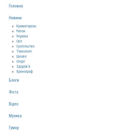
Головна
Новини
Краматорськ
Регіон
Україна
Світ
Суспільство
Технології
Цікаво
Спорт
Здоров‘я
Хронограф
Блоги
Фото
Відео
Музика
Гумор