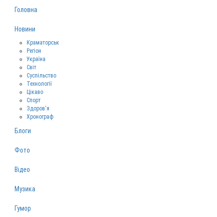
Головна
Новини
Краматорськ
Регіон
Україна
Світ
Суспільство
Технології
Цікаво
Спорт
Здоров‘я
Хронограф
Блоги
Фото
Відео
Музика
Гумор