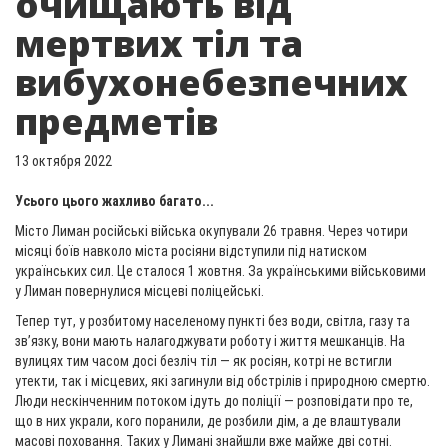
очищають від
мертвих тіл та
вибухонебезпечних
предметів
13 октября 2022
Усього цього жахливо багато...
Місто Лиман російські війська окупували 26 травня. Через чотири
місяці боїв навколо міста росіяни відступили під натиском
українських сил. Це сталося 1 жовтня. За українськими військовими
у Лиман повернулися місцеві поліцейські.
Тепер тут, у розбитому населеному пункті без води, світла, газу та
звʼязку, вони мають налагоджувати роботу і життя мешканців. На
вулицях тим часом досі безліч тіл — як росіян, котрі не встигли
утекти, так і місцевих, які загинули від обстрілів і природною смертю.
Люди нескінченним потоком ідуть до поліції — розповідати про те,
що в них украли, кого поранили, де розбили дім, а де влаштували
масові поховання. Таких у Лимані знайшли вже майже дві сотні.