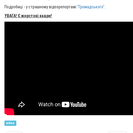
Подробиці - у страшному відеорепортажі
"Громадського"
.
УВАГА! Є жорстокі кадри!
війна