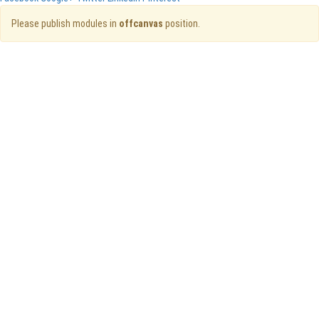
Please publish modules in
offcanvas
position.