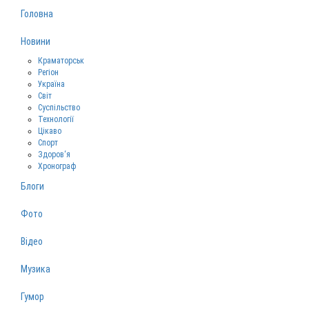
Головна
Новини
Краматорськ
Регіон
Україна
Світ
Суспільство
Технології
Цікаво
Спорт
Здоров‘я
Хронограф
Блоги
Фото
Відео
Музика
Гумор