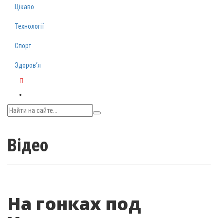
Цікаво
Технології
Спорт
Здоров‘я
Telegram
Відео
На гонках под