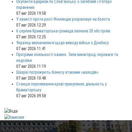
Окупанти вдарили по Слов'янську: є загиблий і п'ятеро
поранених
07 авг 2026 19:58
У захисті проти росії Фінляндія розраховує на болота
07 авг 2026 12:29
6 серпня Краматорська громада зазнала 20 обстрілів
07 авг 2026 12:25
Українці визначилися щодо виводу військ з Донбасу
07 авг 2026 11:41
Програми лояльності казино. Типи винагород, переваги та
недоліки
07 авг 2026 11:19
Шахраї погрожують бізнесу атаками «шахедів»
07 авг 2026 10:48
Станція переливання крові призупиняє діяльність у
Краматорську
07 авг 2026 09:58