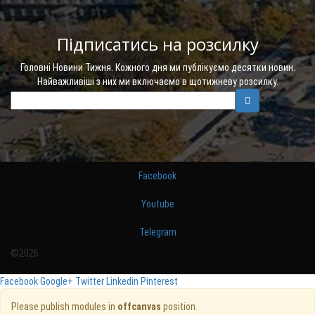
Підписатись на розсилку
Головні Новини Тижня. Кожного дня ми публікуємо десятки новин.
Найважливіші з них ми включаємо в щотижневу розсилку.
Facebook
Youtube
Telegram
©2026
Facebook
Google+
Twitter
Linkedin
Pinterest
Please publish modules in
offcanvas
position.