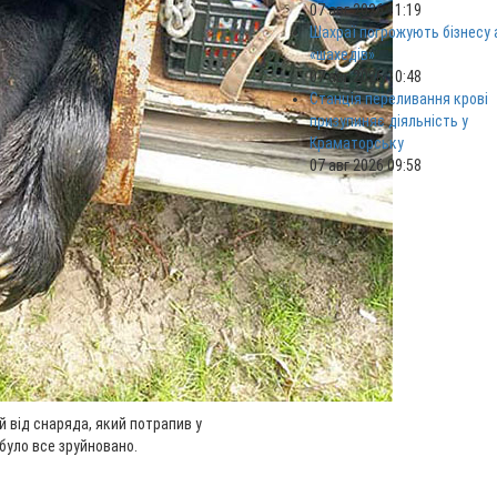
07 авг 2026 11:19
Шахраї погрожують бізнесу
«шахедів»
07 авг 2026 10:48
Станція переливання крові
призупиняє діяльність у
Краматорську
07 авг 2026 09:58
й від снаряда, який потрапив у
 було все зруйновано.