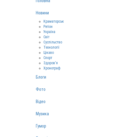
Головна
Новини
Краматорськ
Регіон
Україна
Світ
Суспільство
Технології
Цікаво
Спорт
Здоров‘я
Хронограф
Блоги
Фото
Відео
Музика
Гумор