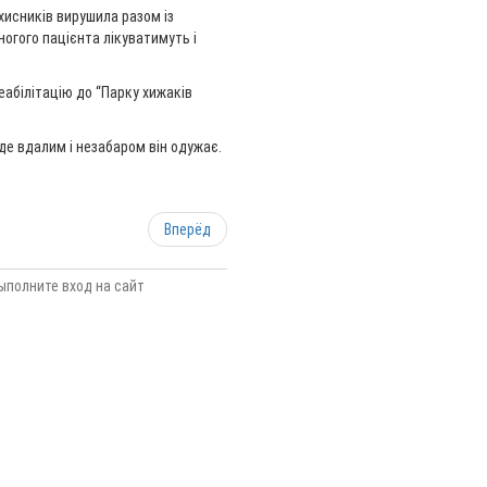
хисників вирушила разом із
огого пацієнта лікуватимуть і
реабілітацію до “Парку хижаків
е вдалим і незабаром він одужає.
Вперёд
ыполните вход на сайт