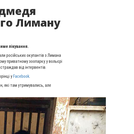
едмедя
ого Лиману
име лікування.
нали російських окупантів з Лимана
вому приватному зоопарку у вольєрі
страждав від інтервентів.
орінці у
Facebook
.
н, які там утримувались, але