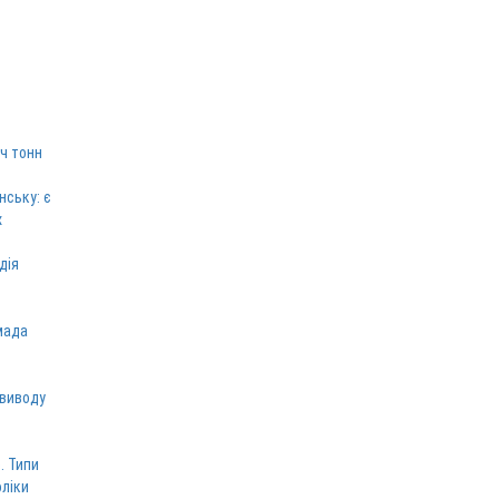
ч тонн
нську: є
х
дія
мада
 виводу
. Типи
оліки