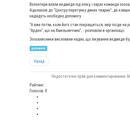
Волонтери взяли ведмедя під опіку, і зараз команда зооза
бідолахою до "Центру порятунку диких тварин", де клишон
нададуть необхідну допомогу.
"А вже потім, коли його стан покращиться, звір поїде на 
"Арден", що на Хмельниччині", - розповіли в організації.
Зоозахисники висловили надію, що лікування ведмедя буд
допомога
Назад
Недостаточно прав для комментирования. В
Рейтинг:
Голосов: 0