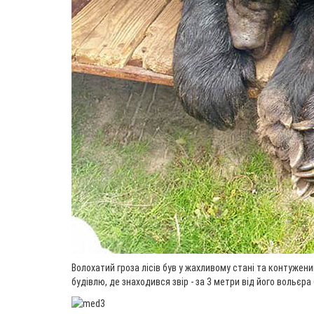
Волохатий гроза лісів був у жахливому стані та контужени
будівлю, де знаходився звір - за 3 метри від його вольєра