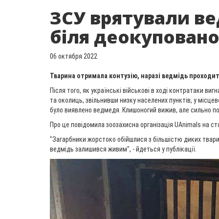
ЗСУ врятували в
біля деокупован
06 октября 2022
Тварина отримала контузію, наразі ведмідь проходит
Після того, як українські військові в ході контратаки виг
та околиць, звільнивши низку населених пунктів, у місце
було виявлено ведмедя. Клишоногий вижив, але сильно по
Про це повідомила зоозахисна організація UAnimals на ст
"Загарбники жорстоко обійшлися з більшістю диких твари
ведмідь залишився живим", - йдеться у публікації.