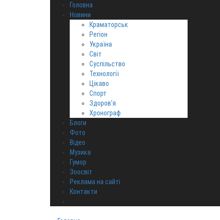
Головна
Новини
Краматорськ
Регіон
Україна
Світ
Суспільство
Технології
Цікаво
Спорт
Здоров‘я
Хронограф
Блоги
Фото
Відео
Музика
Гумор
Зоосвіт
Реклама на сайті
Контакти