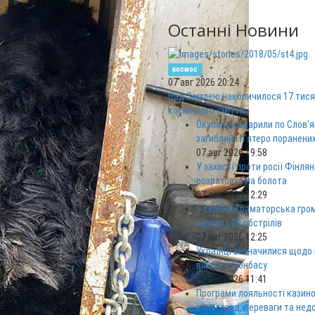
Останні Новини
космос
07 авг 2026 20:24
Над Землею накопичилося 17 тися
космічного сміття
Окупанти вдарили по Слов'я
загиблий і п'ятеро поранени
07 авг 2026 19:58
У захисті проти росії Фінлян
розраховує на болота
07 авг 2026 12:29
6 серпня Краматорська гро
зазнала 20 обстрілів
07 авг 2026 12:25
Українці визначилися щодо
військ з Донбасу
07 авг 2026 11:41
Програми лояльності казино
винагород, переваги та нед