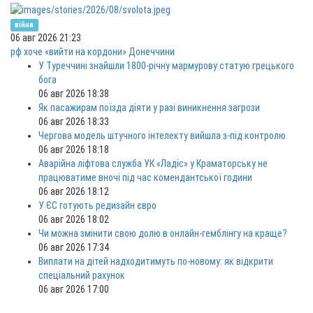
війна
06 авг 2026 21:23
рф хоче «вийти на кордони» Донеччини
У Туреччині знайшли 1800-річну мармурову статую грецького
бога
06 авг 2026 18:38
Як пасажирам поїзда діяти у разі виникнення загрози
06 авг 2026 18:33
Чергова модель штучного інтелекту вийшла з-під контролю
06 авг 2026 18:18
Аварійна ліфтова служба УК «Ладіс» у Краматорську не
працюватиме вночі під час комендантської години
06 авг 2026 18:12
У ЄС готують редизайн євро
06 авг 2026 18:02
Чи можна змінити свою долю в онлайн-гемблінгу на краще?
06 авг 2026 17:34
Виплати на дітей надходитимуть по-новому: як відкрити
спеціальний рахунок
06 авг 2026 17:00