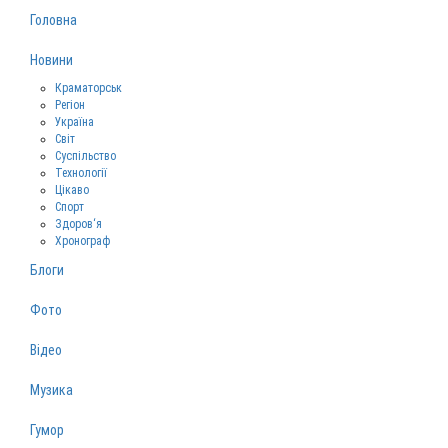
Головна
Новини
Краматорськ
Регіон
Україна
Світ
Суспільство
Технології
Цікаво
Спорт
Здоров‘я
Хронограф
Блоги
Фото
Відео
Музика
Гумор