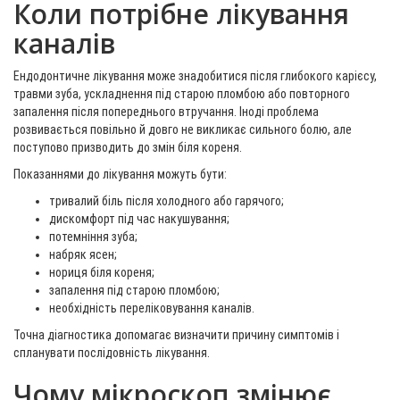
Коли потрібне лікування
каналів
Ендодонтичне лікування може знадобитися після глибокого карієсу,
травми зуба, ускладнення під старою пломбою або повторного
запалення після попереднього втручання. Іноді проблема
розвивається повільно й довго не викликає сильного болю, але
поступово призводить до змін біля кореня.
Показаннями до лікування можуть бути:
тривалий біль після холодного або гарячого;
дискомфорт під час накушування;
потемніння зуба;
набряк ясен;
нориця біля кореня;
запалення під старою пломбою;
необхідність переліковування каналів.
Точна діагностика допомагає визначити причину симптомів і
спланувати послідовність лікування.
Чому мікроскоп змінює