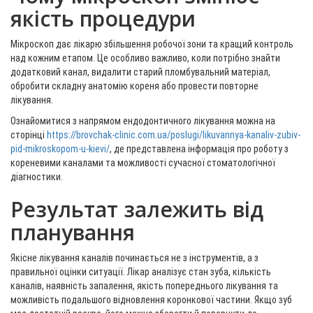
якість процедури
Мікроскоп дає лікарю збільшення робочої зони та кращий контроль
над кожним етапом. Це особливо важливо, коли потрібно знайти
додатковий канал, видалити старий пломбувальний матеріал,
обробити складну анатомію кореня або провести повторне
лікування.
Ознайомитися з напрямом ендодонтичного лікування можна на
сторінці
https://brovchak-clinic.com.ua/poslugi/likuvannya-kanaliv-zubiv-
pid-mikroskopom-u-kievi/
, де представлена інформація про роботу з
кореневими каналами та можливості сучасної стоматологічної
діагностики.
Результат залежить від
планування
Якісне лікування каналів починається не з інструментів, а з
правильної оцінки ситуації. Лікар аналізує стан зуба, кількість
каналів, наявність запалення, якість попереднього лікування та
можливість подальшого відновлення коронкової частини. Якщо зуб