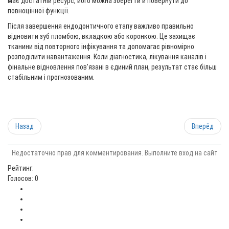
має достатній ресурс, його можна зберегти й повернути до
повноцінної функції.
Після завершення ендодонтичного етапу важливо правильно
відновити зуб пломбою, вкладкою або коронкою. Це захищає
тканини від повторного інфікування та допомагає рівномірно
розподілити навантаження. Коли діагностика, лікування каналів і
фінальне відновлення пов’язані в єдиний план, результат стає більш
стабільним і прогнозованим.
Назад
Вперёд
Недостаточно прав для комментирования. Выполните вход на сайт
Рейтинг:
Голосов: 0