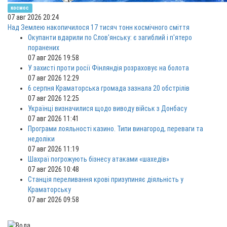
космос
07 авг 2026 20:24
Над Землею накопичилося 17 тисяч тонн космічного сміття
Окупанти вдарили по Слов'янську: є загиблий і п'ятеро
поранених
07 авг 2026 19:58
У захисті проти росії Фінляндія розраховує на болота
07 авг 2026 12:29
6 серпня Краматорська громада зазнала 20 обстрілів
07 авг 2026 12:25
Українці визначилися щодо виводу військ з Донбасу
07 авг 2026 11:41
Програми лояльності казино. Типи винагород, переваги та
недоліки
07 авг 2026 11:19
Шахраї погрожують бізнесу атаками «шахедів»
07 авг 2026 10:48
Станція переливання крові призупиняє діяльність у
Краматорську
07 авг 2026 09:58