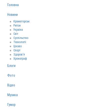
Головна
Новини
Краматорськ
Регіон
Україна
Світ
Суспільство
Технології
Цікаво
Спорт
Здоров‘я
Хронограф
Блоги
Фото
Відео
Музика
Гумор