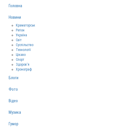
Головна
Новини
Краматорськ
Регіон
Україна
Світ
Суспільство
Технології
Цікаво
Спорт
Здоров‘я
Хронограф
Блоги
Фото
Відео
Музика
Гумор