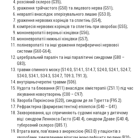
розсіяний склероз (G35);
ураження трійчастого (G50) та лицевого нерва (G51);
невралгії внаслідок оперізувального лишаю (G53.0);
ураження нервових корінців та сплетінь (G54);
компресія нервових корінців та сплетінь при хворобах (G55);
мононевропатії верхньої кінцівки (G56);
мононевропатії нижньої кінцівки (G57);
поліневропатії та інші ураження периферичної нервової
системи (G60-G64);
церебральний параліч та інші паралітичні синдроми (G80 –
G83);
травми спинного мозку (S14.0, S14.1, S14.7, S24.0, S24.1, S24.7,
S34.0, S34.1, S34.3, S34.7, T09.3, T91.3);
внутрішньочерепні травми (S06).
Нудота та блювання (R11) внаслідок хімієтерапії (Z51.1) під час
лікування новоутворень (C00 – C97).
Хвороба Паркінсона (G20), синдром де ля Туретта (F95.2).
Рефрактерна (фармрезистентна) епілепсія (G40 – G41).
Захворювання, що спричиняють судомні напади у дитячому
віці: синдром Леннокса-Гасто (G40.4), синдром Драве (G40.4),
туберозний склероз (Q85.1).
Втрата ваги, пов’язана з анорексією (R63.0) у пацієнтів з
хворобами, зумовленими вірусом імунодефіциту людини (B20-