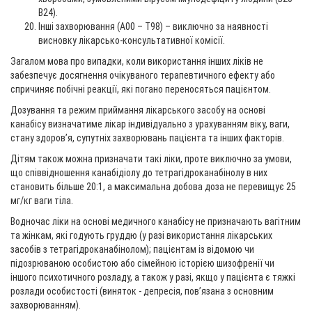
B24).
Інші захворювання (A00 – T98) – виключно за наявності
висновку лікарсько-консультативної комісії.
Загалом мова про випадки, коли використання інших ліків не
забезпечує досягнення очікуваного терапевтичного ефекту або
спричиняє побічні реакції, які погано переносяться пацієнтом.
Дозування та режим приймання лікарського засобу на основі
канабісу визначатиме лікар індивідуально з урахуванням віку, ваги,
стану здоровʼя, супутніх захворювань пацієнта та інших факторів.
Дітям також можна призначати такі ліки, проте виключно за умови,
що співвідношення канабідіолу до тетрагідроканабінолу в них
становить більше 20:1, а максимальна добова доза не перевищує 25
мг/кг ваги тіла.
Водночас ліки на основі медичного канабісу не призначають вагітним
та жінкам, які годують груддю (у разі використання лікарських
засобів з тетрагідроканабінолом); пацієнтам із відомою чи
підозрюваною особистою або сімейною історією шизофренії чи
іншого психотичного розладу, а також у разі, якщо у пацієнта є тяжкі
розлади особистості (виняток - депресія, пов’язана з основним
захворюванням).