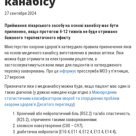
канабісу
27 сентября 2024
Приймання лікарського засобу на основі канабісу має бути
припинено, якщо протягом 4-12 тижнів не буде отримано
бажаного терапевтичного ефекту.
Міністерство охорони здоров'я затвердило правила призначення ліків
на основі медичного канабісу, виготовлених в умовах аптеки. Ліки
можна буде отримати за електронним рецептом, а
застосовуватимуться вони лише для пацієнтів із затвердженого
переліку захворювань. Про це
інформує
пресслужба МОЗ у п’ятницю,
27 вересня.
Призначати ліки з медканабісу можна буде, якщо пацієнт має один із
таких діагнозів (у дужках наведені коди згідно з
Міжнародним
статистичним класифікатором хвороб та споріднених проблем
охорони здоров'я Десятого перегляду
):
Хронічний або нейропатичний біль (R52.2) та/або спастичність
(R25.2), спричинені такими захворюваннями:
злоякісні новоутворення (C00 – C97);
діабетична нейропатія (E10.4, E11.4, E12.4, E13.4, E14.4);