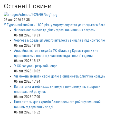
Останні Новини
06 авг 2026 18:38
У Туреччині знайшли 1800-річну мармурову статую грецького бога
Як пасажирам поїзда діяти у разі виникнення загрози
06 авг 2026 18:33
Чергова модель штучного інтелекту вийшла з-під контролю
06 авг 2026 18:18
Аварійна ліфтова служба УК «Ладіс» у Краматорську не
працюватиме вночі під час комендантської години
06 авг 2026 18:12
У ЄС готують редизайн євро
06 авг 2026 18:02
Чи можна змінити свою долю в онлайн-гемблінгу на краще?
06 авг 2026 17:34
Виплати на дітей надходитимуть по-новому: як відкрити
спеціальний рахунок
06 авг 2026 17:00
Настоятель двох храмів Волноваського району визнаний
винним у державній зраді
06 авг 2026 16:52