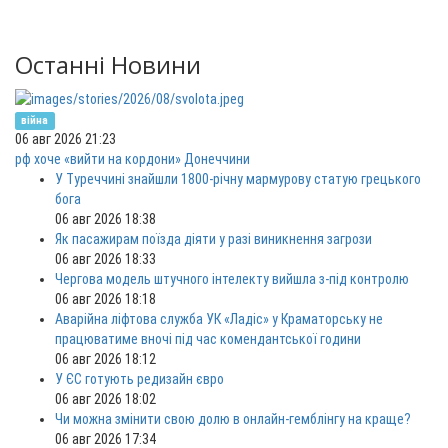
Останні Новини
війна
06 авг 2026 21:23
рф хоче «вийти на кордони» Донеччини
У Туреччині знайшли 1800-річну мармурову статую грецького
бога
06 авг 2026 18:38
Як пасажирам поїзда діяти у разі виникнення загрози
06 авг 2026 18:33
Чергова модель штучного інтелекту вийшла з-під контролю
06 авг 2026 18:18
Аварійна ліфтова служба УК «Ладіс» у Краматорську не
працюватиме вночі під час комендантської години
06 авг 2026 18:12
У ЄС готують редизайн євро
06 авг 2026 18:02
Чи можна змінити свою долю в онлайн-гемблінгу на краще?
06 авг 2026 17:34