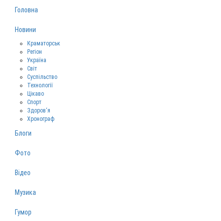
Головна
Новини
Краматорськ
Регіон
Україна
Світ
Суспільство
Технології
Цікаво
Спорт
Здоров‘я
Хронограф
Блоги
Фото
Відео
Музика
Гумор