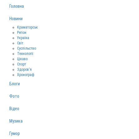
Головна
Новини
Краматорськ
Регіон
Україна
Світ
Суспільство
Технології
Цікаво
Спорт
Здоров‘я
Хронограф
Блоги
Фото
Відео
Музика
Гумор