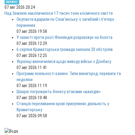
космос
07 авг 2026 20:24
Над Землею накопичилося 17 тисяч тонн космічного сміття
Окупанти вдарили по Слов'янську: є загиблий і п'ятеро
поранених
07 авг 2026 19:58
У захисті проти росії Фінляндія розраховує на болота
07 авг 2026 12:29
6 серпня Краматорська громада зазнала 20 обстрілів
07 авг 2026 12:25
Українці визначилися щодо виводу військ з Донбасу
07 авг 2026 11:41
Програми лояльності казино. Типи винагород, переваги та
недоліки
07 авг 2026 11:19
Шахраї погрожують бізнесу атаками «шахедів»
07 авг 2026 10:48
Станція переливання крові призупиняє діяльність у
Краматорську
07 авг 2026 09:58