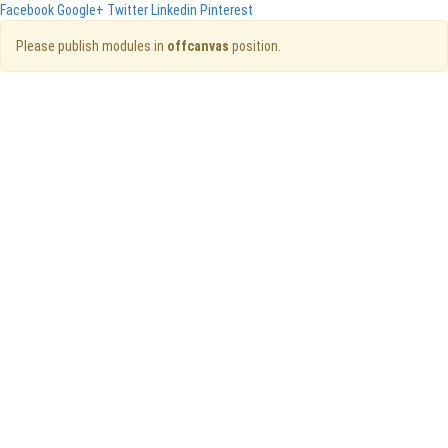
Facebook
Google+
Twitter
Linkedin
Pinterest
Please publish modules in
offcanvas
position.