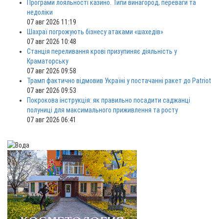
Програми лояльності казино. Типи винагород, переваги та
недоліки
07 авг 2026 11:19
Шахраї погрожують бізнесу атаками «шахедів»
07 авг 2026 10:48
Станція переливання крові призупиняє діяльність у
Краматорську
07 авг 2026 09:58
Трамп фактично відмовив Україні у постачанні ракет до Patriot
07 авг 2026 09:53
Покрокова інструкція: як правильно посадити саджанці
полуниці для максимального приживлення та росту
07 авг 2026 06:41