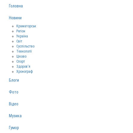
Головна
Новини
Краматорськ
Регіон
Україна
Світ
Суспільство
Технології
Цікаво
Спорт
Здоров‘я
Хронограф
Блоги
Фото
Відео
Музика
Гумор