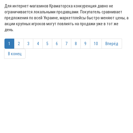
Для интернет-магазинов Краматорска конкуренция давно не
ограничивается локальными продавцами. Покупатель сравнивает
предложения по всей Украине, маркетплейсы быстро меняют цены, а
акции крупных игроков могут повлиять на продажи уже в тот же
день.
1
2
3
4
5
6
7
8
9
10
Вперёд
В конец