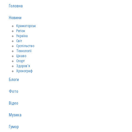
Головна
Новини
Краматорськ
Регіон
Україна
Світ
Суспільство
Технології
Цікаво
Спорт
Здоров‘я
Хронограф
Блоги
Фото
Відео
Музика
Гумор