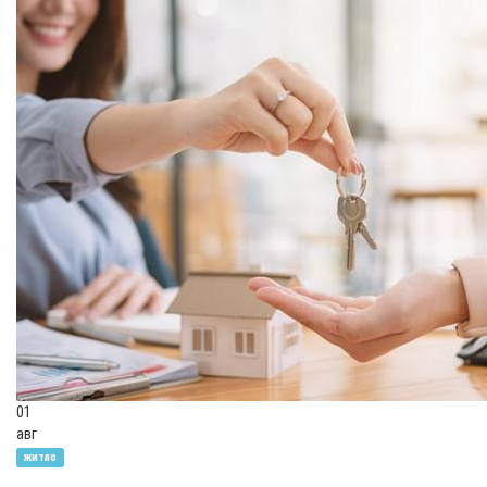
01
авг
житло