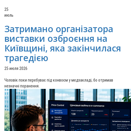
25
июль
Затримано організатора
виставки озброєння на
Київщині, яка закінчилася
трагедією
25 июля 2026
Чоловік поки перебуває під конвоєм у медзакладі, бо отримав
незначні поранення.