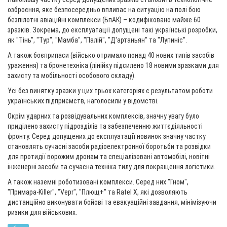
озброєння, яке безпосередньо впливає на ситуацію на полі бою
безпілотні авіаційні комплекси (БпАК) – кодифіковано майже 60
зразків. Зокрема, до експлуатації допущені такі українські розробки,
як "Тінь", "Тур", "Мамба", "Палій", "Д'артаньян" та "Лупиніс".
А також боєприпаси (військо отримало понад 40 нових типів засобів
ураження) та бронетехніка (лінійку підсилено 18 новими зразками для
захисту та мобільності особового складу).
Усі без винятку зразки у цих трьох категоріях є результатом роботи
українських підприємств, наголосили у відомстві.
Окрім ударних та розвідувальних комплексів, значну увагу було
приділено захисту підрозділів та забезпеченню життєдіяльності
фронту. Серед допущених до експлуатації новинок значну частку
становлять сучасні засоби радіоелектронної боротьби та розвідки
для протидії ворожим дронам та спеціалізовані автомобілі, новітні
інженерні засоби та сучасна техніка тилу для покращення логістики.
А також наземні роботизовані комплекси. Серед них "Гном",
"Примара-Killer", "Vepr", "Плющ+" та Ratel X, які дозволяють
дистанційно виконувати бойові та евакуаційні завдання, мінімізуючи
ризики для військових.