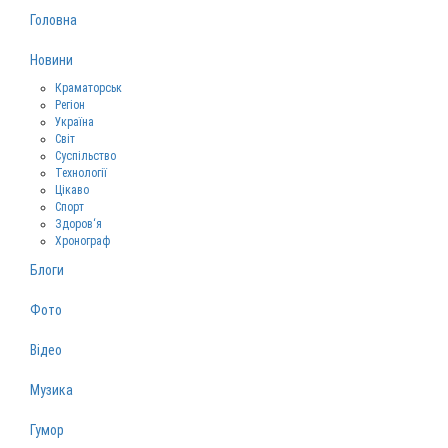
Головна
Новини
Краматорськ
Регіон
Україна
Світ
Суспільство
Технології
Цікаво
Спорт
Здоров‘я
Хронограф
Блоги
Фото
Відео
Музика
Гумор