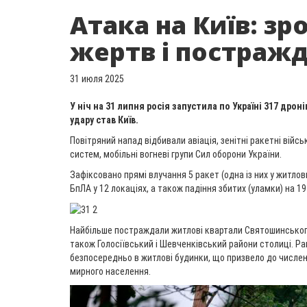
Атака на Київ: зр
жертв і постраж
31 июля 2025
У ніч на 31 липня росія запустила по Україні 317 дро
удару став Київ.
Повітряний напад відбивали авіація, зенітні ракетні війсь
систем, мобільні вогневі групи Сил оборони України.
Зафіксовано прямі влучання 5 ракет (одна із них у житлов
БпЛА у 12 локаціях, а також падіння збитих (уламки) на 19
Найбільше постраждали житлові квартали Святошинського
також Голосіївський і Шевченківський райони столиці. Ра
безпосередньо в житлові будинки, що призвело до числе
мирного населення.