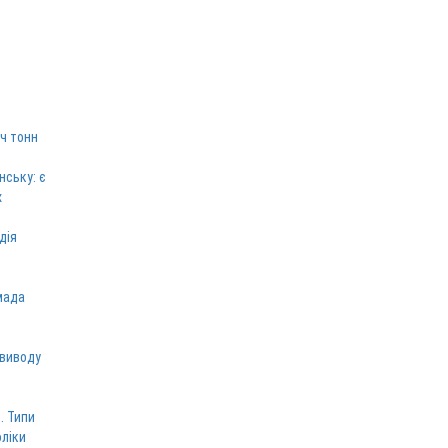
ч тонн
нську: є
х
дія
мада
 виводу
. Типи
оліки