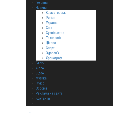
Головна
Новини
Краматорськ
Регіон
Україна
Світ
Суспільство
Технології
Цікаво
Спорт
Здоров‘я
Хронограф
Блоги
Фото
Відео
Музика
Гумор
Зоосвіт
Реклама на сайті
Контакти