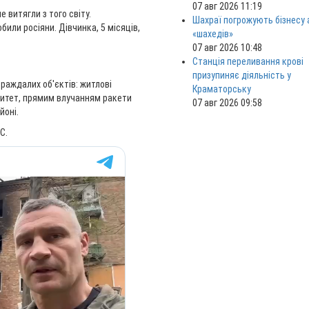
07 авг 2026 11:19
е витягли з того світу.
Шахраї погрожують бізнесу
били росіяни. Дівчинка, 5 місяців,
«шахедів»
07 авг 2026 10:48
Станція переливання крові
призупиняє діяльність у
траждалих об'єктів: житлові
Краматорську
рситет, прямим влучанням ракети
07 авг 2026 09:58
йоні.
С.