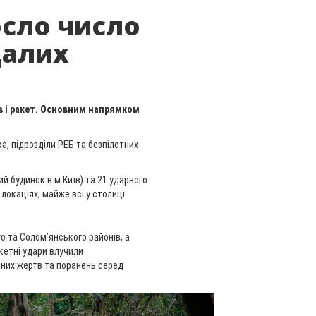
осло число
далих
нів і ракет. Основним напрямком
ка, підрозділи РЕБ та безпілотних
ий будинок в м.Київ) та 21 ударного
 локаціях, майже всі у столиці.
 та Солом’янського районів, а
кетні удари влучили
нних жертв та поранень серед