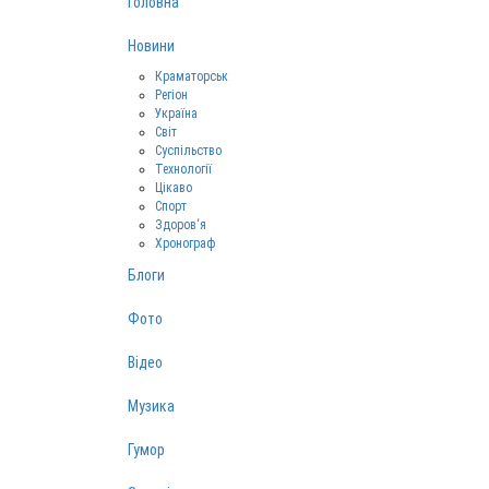
Головна
Новини
Краматорськ
Регіон
Україна
Світ
Суспільство
Технології
Цікаво
Спорт
Здоров‘я
Хронограф
Блоги
Фото
Відео
Музика
Гумор