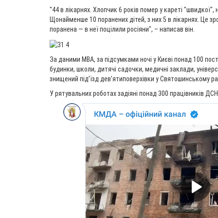
"44 в лікарнях. Хлопчик 6 років помер у кареті "швидкої", н
Щонайменше 10 поранених дітей, з них 5 в лікарнях. Це зро
поранена — в неї поцілили росіяни", – написав він.
За даними МВА, за підсумками ночі у Києві понад 100 пос
будинки, школи, дитячі садочки, медичні заклади, уніве
знищений підʼїзд девʼятиповерхівки у Святошинському ра
У рятувальних роботах задіяні понад 300 працівників ДСН