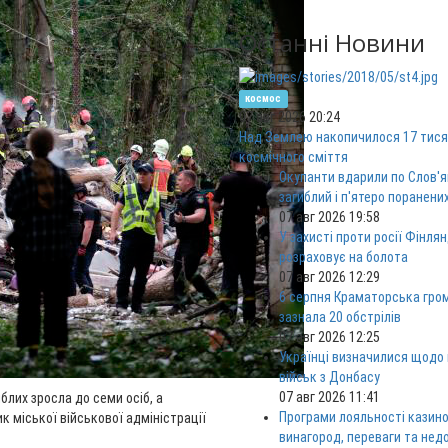
Останні Новини
космос
07 авг 2026 20:24
Над Землею накопичилося 17 тися
космічного сміття
Окупанти вдарили по Слов'я
загиблий і п'ятеро поранени
07 авг 2026 19:58
У захисті проти росії Фінлян
розраховує на болота
07 авг 2026 12:29
6 серпня Краматорська гро
зазнала 20 обстрілів
07 авг 2026 12:25
Українці визначилися щодо
військ з Донбасу
07 авг 2026 11:41
иблих зросла до семи осіб, а
Програми лояльності казино
ик міської військової адміністрації
винагород, переваги та нед