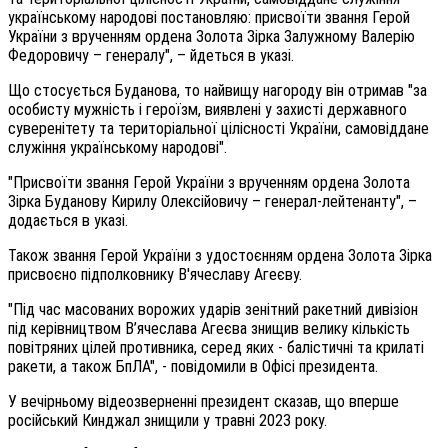
українському народові постановляю: присвоїти звання Герой
України з врученням ордена Золота Зірка Залужному Валерію
Федоровичу – генералу", – йдеться в указі.
Що стосується Буданова, то найвищу нагороду він отримав "за
особисту мужність і героїзм, виявлені у захисті державного
суверенітету та територіальної цілісності України, самовіддане
служіння українському народові".
"Присвоїти звання Герой України з врученням ордена Золота
Зірка Буданову Кирилу Олексійовичу – генерал-лейтенанту", –
додається в указі.
Також звання Герой України з удостоєнням ордена Золота Зірка
присвоєно підполковнику В'ячеславу Агеєву.
"Під час масованих ворожих ударів зенітний ракетний дивізіон
під керівництвом В’ячеслава Агеєва знищив велику кількість
повітряних цілей противника, серед яких - балістичні та крилаті
ракети, а також БпЛА", - повідомили в Офісі президента.
У вечірньому відеозверненні президент сказав, що вперше
російський Кинджал знищили у травні 2023 року.