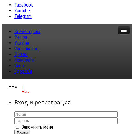
Facebook
Youtube
Telegram
Краматорськ
Регіон
Україна
Суспільство
Цікаво
Технології
Спорт
Здоров‘я
Telegram
Вход и регистрация
Запомнить меня
Войти