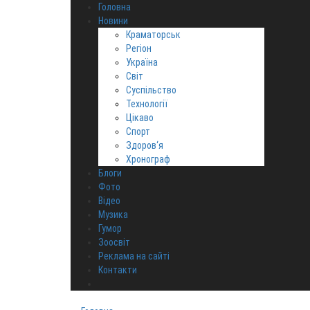
Головна
Новини
Краматорськ
Регіон
Україна
Світ
Суспільство
Технології
Цікаво
Спорт
Здоров‘я
Хронограф
Блоги
Фото
Відео
Музика
Гумор
Зоосвіт
Реклама на сайті
Контакти