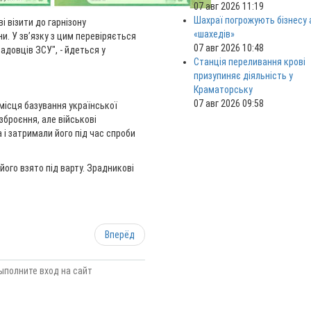
07 авг 2026 11:19
Шахраї погрожують бізнесу
 візити до гарнізону
«шахедів»
. У зв’язку з цим перевіряється
07 авг 2026 10:48
адовців ЗСУ", - йдеться у
Станція переливання крові
призупиняє діяльність у
Краматорську
07 авг 2026 09:58
місця базування української
зброєння, але військові
 і затримали його під час спроби
його взято під варту. Зрадникові
Вперёд
ыполните вход на сайт