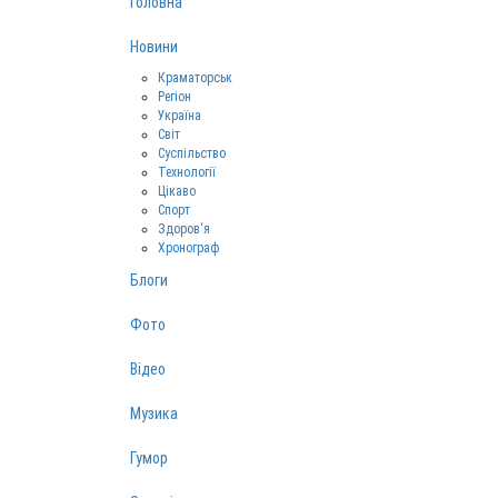
Головна
Новини
Краматорськ
Регіон
Україна
Світ
Суспільство
Технології
Цікаво
Спорт
Здоров‘я
Хронограф
Блоги
Фото
Відео
Музика
Гумор