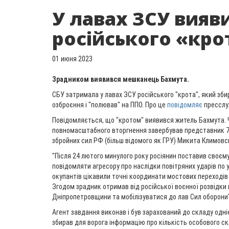
У лавах ЗСУ вияв
російського «кро
01 июня 2023
Зрадником виявився мешканець Бахмута.
СБУ затримала у лавах ЗСУ російського "крота", який зби
озброєння і "полював" на ППО. Про це
повідомляє
пресслу
Повідомляється, що "кротом" виявився житель Бахмута. 
повномасштабного вторгнення завербував представник 7
збройних сил РФ (більш відомого як ГРУ) Микита Климовс
"Після 24 лютого минулого року росіянин поставив своєму
повідомляти агресору про наслідки повітряних ударів по 
окупантів цікавили точні координати мостових переходів 
Згодом зрадник отримав від російської воєнної розвідки 
Дніпропетровщини та мобілізуватися до лав Сил оборони"
Агент завдання виконав і був зарахований до складу одніє
збирав для ворога інформацію про кількість особового с