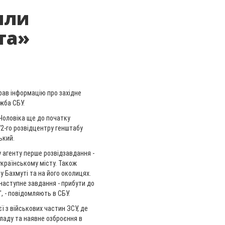
или
та»
рав інформацію про західне
жба СБУ.
Чоловіка ще до початку
2-го розвідцентру генштабу
ький.
 агенту перше розвідзавдання -
українському місту. Також
у Бахмуті та на його околицях.
наступне завдання - прибути до
, - повідомляють в СБУ.
ї з військових частин ЗСУ, де
кладу та наявне озброєння в