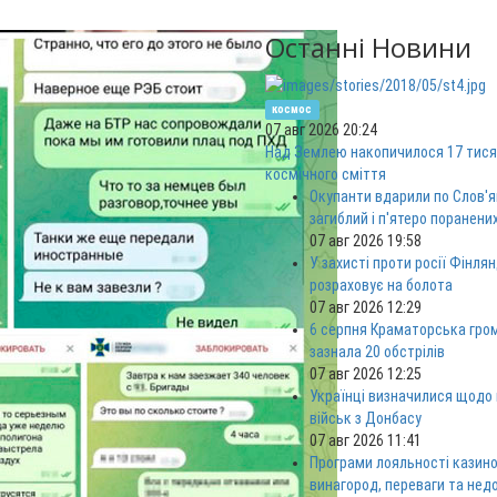
Останні Новини
космос
07 авг 2026 20:24
Над Землею накопичилося 17 тися
космічного сміття
Окупанти вдарили по Слов'я
загиблий і п'ятеро поранени
07 авг 2026 19:58
У захисті проти росії Фінлян
розраховує на болота
07 авг 2026 12:29
6 серпня Краматорська гро
зазнала 20 обстрілів
07 авг 2026 12:25
Українці визначилися щодо
військ з Донбасу
07 авг 2026 11:41
Програми лояльності казино
винагород, переваги та нед