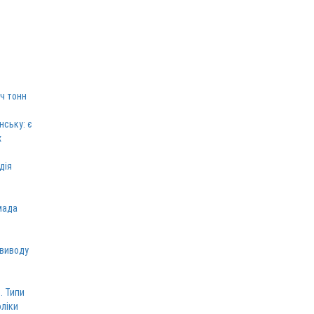
ч тонн
нську: є
х
дія
мада
 виводу
. Типи
оліки