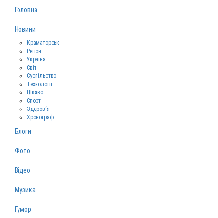
Головна
Новини
Краматорськ
Регіон
Україна
Світ
Суспільство
Технології
Цікаво
Спорт
Здоров‘я
Хронограф
Блоги
Фото
Відео
Музика
Гумор