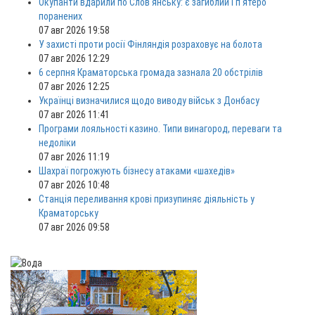
Окупанти вдарили по Слов'янську: є загиблий і п'ятеро
поранених
07 авг 2026 19:58
У захисті проти росії Фінляндія розраховує на болота
07 авг 2026 12:29
6 серпня Краматорська громада зазнала 20 обстрілів
07 авг 2026 12:25
Українці визначилися щодо виводу військ з Донбасу
07 авг 2026 11:41
Програми лояльності казино. Типи винагород, переваги та
недоліки
07 авг 2026 11:19
Шахраї погрожують бізнесу атаками «шахедів»
07 авг 2026 10:48
Станція переливання крові призупиняє діяльність у
Краматорську
07 авг 2026 09:58