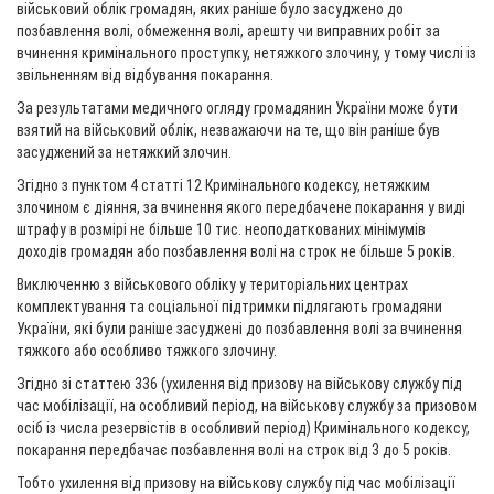
військовий облік громадян, яких раніше було засуджено до
позбавлення волі, обмеження волі, арешту чи виправних робіт за
вчинення кримінального проступку, нетяжкого злочину, у тому числі із
звільненням від відбування покарання.
За результатами медичного огляду громадянин України може бути
взятий на військовий облік, незважаючи на те, що він раніше був
засуджений за нетяжкий злочин.
Згідно з пунктом 4 статті 12 Кримінального кодексу, нетяжким
злочином є діяння, за вчинення якого передбачене покарання у виді
штрафу в розмірі не більше 10 тис. неоподаткованих мінімумів
доходів громадян або позбавлення волі на строк не більше 5 років.
Виключенню з військового обліку у територіальних центрах
комплектування та соціальної підтримки підлягають громадяни
України, які були раніше засуджені до позбавлення волі за вчинення
тяжкого або особливо тяжкого злочину.
Згідно зі статтею 336 (ухилення від призову на військову службу під
час мобілізації, на особливий період, на військову службу за призовом
осіб із числа резервістів в особливий період) Кримінального кодексу,
покарання передбачає позбавлення волі на строк від 3 до 5 років.
Тобто ухилення від призову на військову службу під час мобілізації