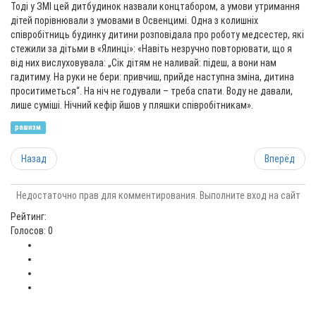
Тоді у ЗМІ цей дитбудинок назвали концтабором, а умови утримання
дітей порівнювали з умовами в Освенцимі. Одна з колишніх
співробітниць будинку дитини розповідала про роботу медсестер, які
стежили за дітьми в «Ялинці»: «Навіть незручно повторювати, що я
від них вислуховувала: „Сік дітям не наливай: підеш, а вони нам
гадитиму. На руки не бери: привчиш, прийде наступна зміна, дитина
проситиметься“. На ніч не годували – треба спати. Воду не давали,
лише суміші. Нічний кефір йшов у пляшки співробітникам».
рашизм
Назад
Вперёд
Недостаточно прав для комментирования. Выполните вход на сайт
Рейтинг:
Голосов: 0