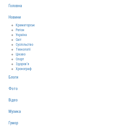
Головна
Новини
Краматорськ
Регіон
Україна
Світ
Суспільство
Технології
Цікаво
Спорт
Здоров‘я
Хронограф
Блоги
Фото
Відео
Музика
Гумор