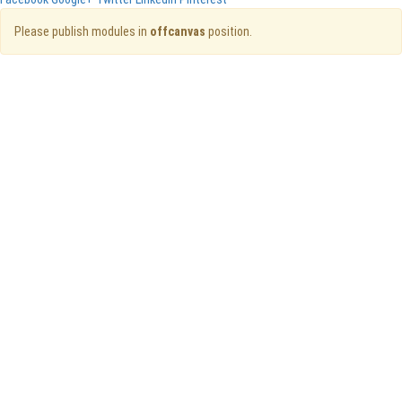
Please publish modules in
offcanvas
position.