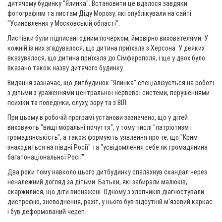
дитячому будинку "Ялинка". Встановити це вдалося завдяки
фотографіям та листам Діду Морозу, які опублікували на сайті
"Усиновлення у Московській області".
Листівки були підписані одним почерком, ймовірно вихователями. У
кожній із них згадувалося, що дитина приїхала з Херсона. У деяких
вказувалося, що дитина приїхала до Сімферополя, і ще у двох було
вказано також назву дитячого будинку.
Видання зазначає, що дитбудинок "Ялинка" спеціалізується на роботі
з дітьми з ураженнями центральної нервової системи, порушеннями
психіки та поведінки, слуху, зору та з ВІЛ.
При цьому в робочій програмі установи зазначено, що у дітей
виховують "вищі моральні почуття", у тому числі "патріотизм і
громадянськість", а також формують уявлення про те, що "Крим
знаходиться на півдні Росії" та "усвідомлення себе як громадянина
багатонаціональної Росії".
Два роки тому навколо цього дитбудинку спалахнув скандал через
неналежний догляд за дітьми. Батьки, які забирали малюків,
скаржилися, що діти виснажені. Одному з хлопчиків діагностували
дистрофію, зневоднення, рахіт, у нього був відсутній м'язовий каркас
і був деформований череп.