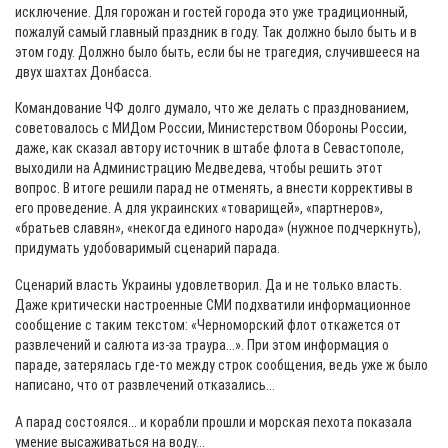
исключение. Для горожан и гостей города это уже традиционный,
пожалуй самый главный праздник в году. Так должно было быть и в
этом году. Должно было быть, если бы не трагедия, случившееся на
двух шахтах Донбасса.
Командование ЧФ долго думало, что же делать с празднованием,
советовалось с МИДом России, Министерством Обороны России,
даже, как сказал автору источник в штабе флота в Севастополе,
выходили на Администрацию Медведева, чтобы решить этот
вопрос. В итоге решили парад не отменять, а внести коррективы в
его проведение. А для украинских «товарищей», «партнеров»,
«братьев славян», «некогда единого народа» (нужное подчеркнуть),
придумать удобоваримый сценарий парада.
Сценарий власть Украины удовлетворил. Да и не только власть.
Даже критически настроенные СМИ подхватили информационное
сообщение с таким текстом: «Черноморский флот откажется от
развлечений и салюта из-за траура...». При этом информация о
параде, затерялась где-то между строк сообщения, ведь уже ж было
написано, что от развлечений отказались...
А парад состоялся... и корабли прошли и морская пехота показала
умение высаживаться на воду...