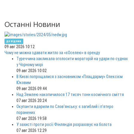
Останні Новини
до відома
09 авг 2026 10:12
Чому не можна здавати житло за «єОселею» в оренду
Туреччина закликала оголосити мораторій на удари по суднах
у Чорному морі
09 авг 2026 10:02
В Києві попрощалися з засновником «Плацдарму» Олексієм
Юковим
09 авг 2026 09:44
Над Землею накопичилося 17 тисяч тонн космічного сміття
07 авг 2026 20:24
Окупанти вдарили по Слов'янську: є загиблий і п'ятеро
поранених
07 авг 2026 19:58
У захисті проти росії Фінляндія розраховує на болота
07 авг 2026 12:29