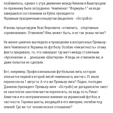
поубавилось, однако с утра движение между Киевом и Вышгородом
по-прежнему было затруднено. Чемпионат "Формулы-1" на воде
завершился состязанием за Кубок президента
Украиныи праздничным концертом (выделено - «ОстроВ»)».
И вновь процитируем Указ Януковича: «отменить... спортивные
соревнования». Отменили? Или, может быть, я не так указы читаю?
Не менее цинично выглядело и проведение в воскресенье Премьер-
лиги Чемпионата Украины по футболу. Особую «пикантность» этому
факту придавало, то, что завершал тур матч между столичным
«Арсеналом» и ... донецким «Шахтером». И ведь не отменили же, и
даже попытки не сделали.
Вот, например, Профессиональная футбольная лига, которая
опекается первой и второй лигой чемпионата, матчи с 31 июля
перенесла на 1 августа. А что же Премьер-лига? Ладно, господин
Данилов (президент Премьер-лиги - «ОстроВ») не догадался/не смог/
не захотел/не захотели матчи переносить, но ведь есть Ринат
Ахметов и его неограниченное влияние на украинский футбол, в
частности. Горняки шахты, входящей в его империю, погибли под
землей. Где же тут человеческое отношение?