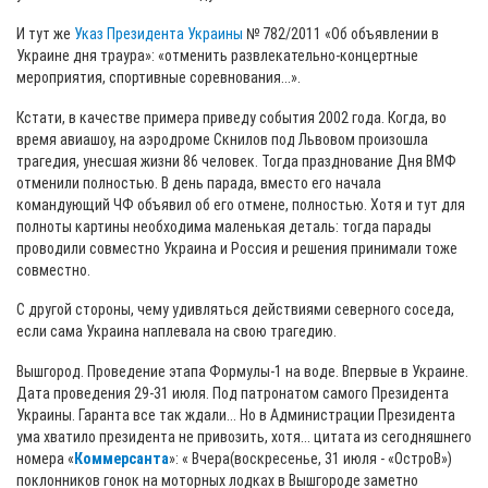
И тут же
Указ
Президента Украины
№ 782/2011 «Об объявлении в
Украине дня траура»: «отменить развлекательно-концертные
мероприятия, спортивные соревнования...».
Кстати, в качестве примера приведу события 2002 года. Когда, во
время авиашоу, на аэродроме Скнилов под Львовом произошла
трагедия, унесшая жизни 86 человек. Тогда празднование Дня ВМФ
отменили полностью. В день парада, вместо его начала
командующий ЧФ объявил об его отмене, полностью. Хотя и тут для
полноты картины необходима маленькая деталь: тогда парады
проводили совместно Украина и Россия и решения принимали тоже
совместно.
С другой стороны, чему удивляться действиями северного соседа,
если сама Украина наплевала на свою трагедию.
Вышгород. Проведение этапа Формулы-1 на воде. Впервые в Украине.
Дата проведения 29-31 июля. Под патронатом самого Президента
Украины. Гаранта все так ждали... Но в Администрации Президента
ума хватило президента не привозить, хотя... цитата из сегодняшнего
номера «
Коммерсанта
»: « Вчера(воскресенье, 31 июля - «ОстроВ»)
поклонников гонок на моторных лодках в Вышгороде заметно