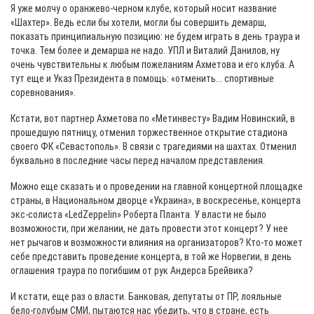
Я уже молчу о оранжево-черном клубе, который носит название
«Шахтер». Ведь если бы хотели, могли бы совершить демарш,
показать принципиальную позицию: не будем играть в день траура и
точка. Тем более и демарша не надо. УПЛ и Виталий Данилов, ну
очень чувствительны к любым пожеланиям Ахметова и его клуба. А
тут еще и Указ Президента в помощь: «отменить... спортивные
соревнования».
Кстати, вот партнер Ахметова по «Метинвесту» Вадим Новинский, в
прошедшую пятницу, отменил торжественное открытие стадиона
своего ФК «Севастополь». В связи с трагедиями на шахтах. Отменил
буквально в последние часы перед началом представления.
Можно еще сказать и о проведении на главной концертной площадке
страны, в Национальном дворце «Украина», в воскресенье, концерта
экс-солиста «LedZeppelin» Роберта Планта. У власти не было
возможности, при желании, не дать провести этот концерт? У нее
нет рычагов и возможности влияния на организаторов? Кто-то может
себе представить проведение концерта, в той же Норвегии, в день
оглашения траура по погибшим от рук Андерса Брейвика?
И кстати, еще раз о власти. Банковая, депутаты от ПР, лояльные
бело-голубым СМИ, пытаются нас убедить, что в стране, есть