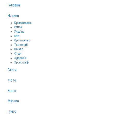
Головна
Новини
Краматорськ
Регіон
Україна
Світ
Суспільство
Технології
Цікаво
Спорт
Здоров‘я
Хронограф
Блоги
Фото
Відео
Музика
Гумор